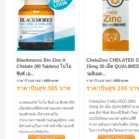
Blackmores Bio Zinc A
ChelaZinc CHELATED Z
Chelate (90 Tablets) ไบโอ
15mg 30 เม็ด QUALIMED
ซิงค์ เอ...
วอลิเมด...
ราคาร้านขายยา
495 บาท
ราคาร้านขายยา
390 บาท
ราคาปันสุข 385 บาท
ราคาปันสุข 245 บา
ChelaZinc CHELATED ZINC
แบลคมอร์ส ไบโอ ซิงค์ เอ คีเลต (90
15mg 30 เม็ด QUALIMED ควอ
เม็ด)สังกะสีมีส่วนช่วยคงสภาพปกติ
เมด คีลาซิงค์ สังกะสี สินค้าใหม่
ของผิวหนัง มีส่วนช่วยใน
11/2028ขนาดแร่ธาตุสังกะสีที่
กระบวนการต่อต้านอนุมูลอิสระ และ
ร่างกายต้องการต่อวันคือ 15mg
มีส่วนช่วยในการทำหน้าที่ตามปกติ
ในการเจริญเติบโตของร่างกาย
ของระบบภูมิคุ้มกัน
เสริมสร้างภูมิต้านทานให้กับ