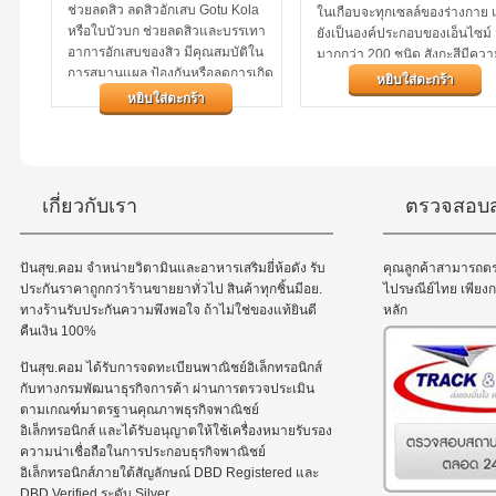
ช่วยลดสิว ลดสิวอักเสบ Gotu Kola
ในเกือบจะทุกเซลล์ของร่างกาย 
หรือใบบัวบก ช่วยลดสิวและบรรเทา
ยังเป็นองค์ประกอบของเอ็นไซม์
อาการอักเสบของสิว มีคุณสมบัติใน
มากกว่า 200 ชนิด สังกะสีมีคว
การสมานแผล ป้องกันหรือลดการเกิด
สำคัญต่อสุขภาพของระบบภูมิคุ้
หยิบใส่ตะกร้า
แผลเป็นหรือรอยนูน กระตุ้นการผลิต
ช่วยคงรักษาการรับรู้รสและกลิ่น.
หยิบใส่ตะกร้า
คอลลาเจน...
เกี่ยวกับเรา
ตรวจสอบส
ปันสุข.คอม จำหน่ายวิตามินและอาหารเสริมยี่ห้อดัง รับ
คุณลูกค้าสามารถต
ประกันราคาถูกกว่าร้านขายยาทั่วไป สินค้าทุกชิ้นมีอย.
ไปรษณีย์ไทย เพีย
ทางร้านรับประกันความพึงพอใจ ถ้าไม่ใช่ของแท้ยินดี
หลัก
คืนเงิน 100%
ปันสุข.คอม ได้รับการจดทะเบียนพาณิชย์อิเล็กทรอนิกส์
กับทางกรมพัฒนาธุรกิจการค้า ผ่านการตรวจประเมิน
ตามเกณฑ์มาตรฐานคุณภาพธุรกิจพาณิชย์
อิเล็กทรอนิกส์ และได้รับอนุญาตให้ใช้เครื่องหมายรับรอง
ความน่าเชื่อถือในการประกอบธุรกิจพาณิชย์
อิเล็กทรอนิกส์ภายใต้สัญลักษณ์ DBD Registered และ
DBD Verified ระดับ Silver