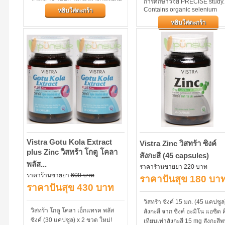
การศึกษาวิจัย PRECISE study.
และสังกะสีจะช่วยส่งเสริมภูมิคุ้มกัน
Contains organic selenium
หยิบใส่ตะกร้า
(SelenoPrecise), zinc and
ในร่างกายให้เป็นปกติ
หยิบใส่ตะกร้า
vitamins A, B6, C and E. Sele
and zinc...
Vistra Gotu Kola Extract
Vistra Zinc วิสทร้า ซิงค์
plus Zinc วิสทร้า โกตู โคลา
สังกะสี (45 capsules)
พลัส...
ราคาร้านขายยา
220 บาท
ราคาร้านขายยา
600 บาท
ราคาปันสุข 180 บา
ราคาปันสุข 430 บาท
วิสทร้า ซิงค์ 15 มก. (45 แคปซูล
วิสทร้า โกตู โคลา เอ็กแทรค พลัส
สังกะสี จาก ซิงค์ อะมิโน แอซิด 
ซิงค์ (30 แคปซูล) x 2 ขวด ใหม่!
เทียบเท่าสังกะสี 15 mg สังกะสีพ