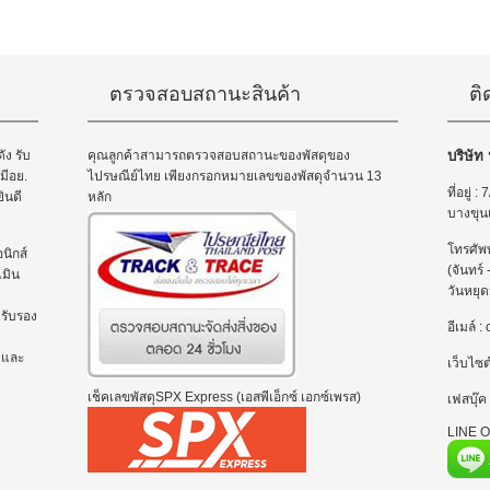
ตรวจสอบสถานะสินค้า
ติ
ัง รับ
คุณลูกค้าสามารถตรวจสอบสถานะของพัสดุของ
บริษัท
มีอย.
ไปรษณีย์ไทย เพียงกรอกหมายเลขของพัสดุจำนวน 13
ที่อยู่
ินดี
หลัก
บางขุน
โทรศัพ
นิกส์
(จันทร์
มิน
วันหยุด
ยรับรอง
อีเมล์
 และ
เว็บไซต
เช็คเลขพัสดุSPX Express (เอสพีเอ็กซ์ เอกซ์เพรส)
เฟสบุ๊ค
LINE Of