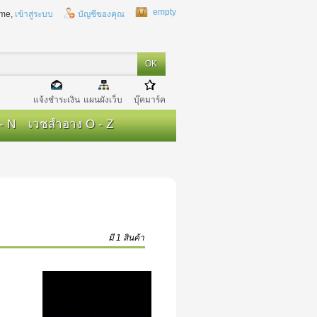
empty
me,
เข้าสู่ระบบ
บัญชีของคุณ
แจ้งชำระเงิน
แผนผังเว็บ
บุ๊คมาร์ค
- N
เวชสำอาง O - Z
มี 1 สินค้า