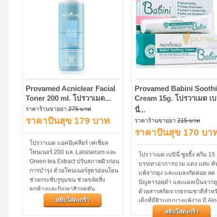
Provamed Acniclear Facial
Provamed Babini Sooth
Toner 200 ml. โปรวาเมด...
Cream 15g. โปรวาเมด เบ
ราคาร้านขายยา
275 บาท
นี่...
ราคาปันสุข 179 บาท
ราคาร้านขายยา
215 บาท
ราคาปันสุข 170 บา
โปรวาเมด แอคนิเคลียร์ เฟเชี่ยล
โทนเนอร์ 200 มล. Lalsiserum และ
โปรวาเมด เบบินี่ ซูธธิ้ง ครีม 15
Green tea Extract ปรับสภาพผิวก่อน
บรรเทาอาการบวม แดง แสบ คัน 
การบำรุง ด้วยโทนเนอร์สูตรอ่อนโยน
แพ้จากยุง และแมลงกัดต่อย ลด
ช่วยกระชับรูขุมขน ช่วยขจัดสิ่ง
ปัญหารอยดำ และแผลเป็นจากยุ
ตกค้างและปัญหาสิวอุดตัน...
ด้วยสารสกัดจากธรรมชาติสำหร
หยิบใส่ตะกร้า
เด็กที่มีผิวบอบบางแพ้ง่าย มี Al
Barbadensis Extract...
หยิบใส่ตะกร้า