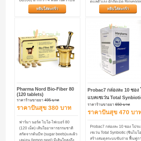
ดูแลตัวเอง ผักอัดเม็ด Bioveggie
จุลินทรีย์ที่มีประโยชน์ จะเจริญเติบโต
ช่วยให้คนไทยได้ทานผักทั้ง 5 สี 
หยิบใส่ตะกร้า
หยิบใส่ตะกร้า
และยึดเกาะที่ผนังลำไส้...
สะดวก สะอาด ปลอดภัยไร้สารเคม
Pharma Nord Bio-Fiber 80
Probac7 กล่องละ 10 ซอง
(120 tablets)
แบคเซเว่น Total Synbiotic
ราคาร้านขายยา
495 บาท
ราคาร้านขายยา
650 บาท
ราคาปันสุข 380 บาท
ราคาปันสุข 470 บา
ฟาร์มา นอร์ด ไบโอ-ไฟเบอร์ 80
Probac7 กล่องละ 10 ซอง โปร
(120 เม็ด) เส้นใยอาหารธรรมชาติ
เซเว่น Total Synbiotic (ซินไบโอ
สกัดจากต้นบีท (sugar beets)และผิว
สร้างสมดุลระบบขับถ่าย ฟื้นฟูก
เลม่อน (lemon peel) มีเส้นใยสูงถึง