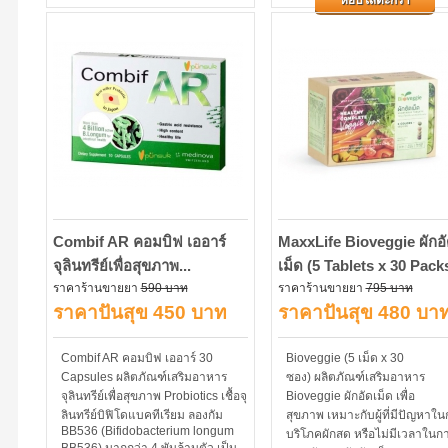
หยิบใส่ตะกร้า
สามารถผสมน้ำหรือเครื่องดื่ม...
Combif AR คอมบิฟ เออาร์
MaxxLife Bioveggie ผักอ
จุลินทรีย์เพื่อสุขภาพ...
เม็ด (5 Tablets x 30 Pack
ราคาร้านขายยา
590 บาท
ราคาร้านขายยา
795 บาท
ราคาปันสุข 450 บาท
ราคาปันสุข 480 บา
Combif AR คอมบิฟ เออาร์ 30
Bioveggie (5 เม็ด x 30
Capsules ผลิตภัณฑ์เสริมอาหาร
ซอง) ผลิตภัณฑ์เสริมอาหาร
จุลินทรีย์เพื่อสุขภาพ Probiotics เชื้อจุ
Bioveggie ผักอัดเม็ด เพื่อ
ลินทรีย์บิฟิโดแบคทีเรียม ลองกัม
สุขภาพ เหมาะกับผู้ที่มีปัญหาใ
BB536 (Bifidobacterium longum
บริโภคผักสด หรือไม่มีเวลาในก
BB536) มากกว่า 4 พันล้านตัว เป็น