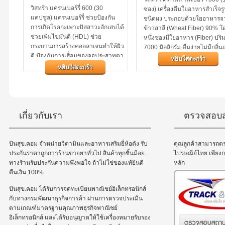
วิสทร้า แครนเบอร์รี่ 600 (30
ซอง) เครื่องดื่มใยอาหารสำเร็จร
แคปซูล) แครนเบอร์รี่ ช่วยป้องกัน
ชนิดผง ประกอบด้วยใยอาหารจ
การเกิดโรคกะเพาะปัสสาวะอักเสบได้
ข้าวสาลี (Wheat Fiber) 90% โ
ช่วยเพิ่มไขมันดี (HDL) ช่วย
หนึ่งซองมีใยอาหาร (Fiber) ปร
กระบวนการสร้างคอลลาเจนทำให้ผิว
7000 มิลลิกรัม ดื่มง่ายไม่มีกลิ่
ดี ป้องกันการเสื่อมของจอประสาทตา
รสชาติ...
หยิบใส่ตะกร้า
หยิบใส่ตะกร้า
เกี่ยวกับเรา
ตรวจสอบส
ปันสุข.คอม จำหน่ายวิตามินและอาหารเสริมยี่ห้อดัง รับ
คุณลูกค้าสามารถต
ประกันราคาถูกกว่าร้านขายยาทั่วไป สินค้าทุกชิ้นมีอย.
ไปรษณีย์ไทย เพีย
ทางร้านรับประกันความพึงพอใจ ถ้าไม่ใช่ของแท้ยินดี
หลัก
คืนเงิน 100%
ปันสุข.คอม ได้รับการจดทะเบียนพาณิชย์อิเล็กทรอนิกส์
กับทางกรมพัฒนาธุรกิจการค้า ผ่านการตรวจประเมิน
ตามเกณฑ์มาตรฐานคุณภาพธุรกิจพาณิชย์
อิเล็กทรอนิกส์ และได้รับอนุญาตให้ใช้เครื่องหมายรับรอง