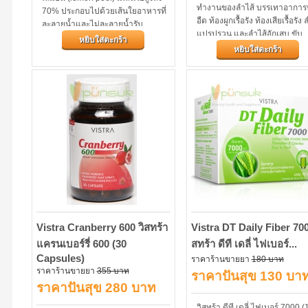
ทำงานของลำไส้ บรรเทาอาการ
70% ประกอบไปด้วยเส้นใยอาหารที่
อืด ท้องผูกเรื้อรัง ท้องเสียเรื้อรัง 
ละลายน้ำและไม่ละลายน้ำรับ
แปรปรวน และลำไส้อักเสบ ขับ
ประทานง่ายผลิตภายใต้มาตรฐาน
หยิบใส่ตะกร้า
อุจจาระตกค้างออกจากร่างกาย ซ
Danish pharmaceutical control
หยิบใส่ตะกร้า
อาจเป็นต้นเหตุของโรคมะเร็ง
ลำไส้ใหญ่ Probac7...
Vistra Cranberry 600 วิสทร้า
Vistra DT Daily Fiber 700
แครนเบอร์รี่ 600 (30
สทร้า ดีที เดลี่ ไฟเบอร์...
Capsules)
ราคาร้านขายยา
180 บาท
ราคาร้านขายยา
355 บาท
ราคาปันสุข 130 บา
ราคาปันสุข 280 บาท
วิสทร้า ดีที เดลี่ ไฟเบอร์ 7000 (