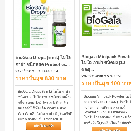
Biogaia Minipack Powde
BioGaia Drops (5 ml.) ไบโอ
ไบโอ-กาย่า ชนิดผง (10
กาย่า ชนิดหยด Probiotics...
ซอง)...
ราคาร้านขายยา
1,000 บาท
ราคาร้านขายยา
570 บาท
ราคาปันสุข 830 บาท
ราคาปันสุข 400 บา
BioGaia Drops (5 ml.) ไบโอ กาย่า
Biogaia Minipack Powder ไบโ
ชนิดหยด ไบโอ กาย่า ชนิดเม็ดเคี้ยว
กาย่า ชนิดผง (10 ซอง) โพรไบโ
กลิ่นเลมอน-ไลม์ โพรไบโอติก ปรับ
ไบโอ กาย่า ชนิดผง ละลายน้ำ
สมดุลลำไส้ ท้องอืด ท้องเฟ้อ ปวด
[Probiotic BioGaia minipack]
ท้อง ท้องเสีย ไบโอ กาย่า มีจุลินทรีย์ที่
โพรไบโอติกสายพันธุ์เฉพาะ แล็
มีชีวิต สายพันธุ์ Lactobacillus
บาซิลลัส รียูเทอรี เป็นผลิตภัณฑ
reuteri...
หยิบใส่ตะกร้า
ผง ละลายน้ำ สะดวก ไม่มีรสและก