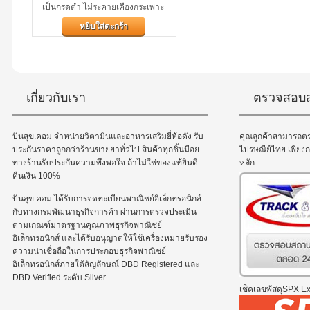
เป็นกรดต่ำ ไม่ระคายเคืองกระเพาะ
อาหาร วิตามินซี...
หยิบใส่ตะกร้า
เกี่ยวกับเรา
ตรวจสอบส
ปันสุข.คอม จำหน่ายวิตามินและอาหารเสริมยี่ห้อดัง รับ
คุณลูกค้าสามารถต
ประกันราคาถูกกว่าร้านขายยาทั่วไป สินค้าทุกชิ้นมีอย.
ไปรษณีย์ไทย เพีย
ทางร้านรับประกันความพึงพอใจ ถ้าไม่ใช่ของแท้ยินดี
หลัก
คืนเงิน 100%
ปันสุข.คอม ได้รับการจดทะเบียนพาณิชย์อิเล็กทรอนิกส์
กับทางกรมพัฒนาธุรกิจการค้า ผ่านการตรวจประเมิน
ตามเกณฑ์มาตรฐานคุณภาพธุรกิจพาณิชย์
อิเล็กทรอนิกส์ และได้รับอนุญาตให้ใช้เครื่องหมายรับรอง
ความน่าเชื่อถือในการประกอบธุรกิจพาณิชย์
อิเล็กทรอนิกส์ภายใต้สัญลักษณ์ DBD Registered และ
DBD Verified ระดับ Silver
เช็คเลขพัสดุSPX Exp