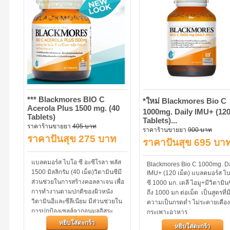
*** Blackmores BIO C
*ใหม่ Blackmores Bio C
Acerola Plus 1500 mg. (40
1000mg. Daily IMU+ (12
Tablets)
Tablets)...
ราคาร้านขายยา
405 บาท
ราคาร้านขายยา
900 บาท
ราคาปันสุข 275 บาท
ราคาปันสุข 695 บา
แบลคมอร์ส ไบโอ ซี อะซีโรลา พลัส
Blackmores Bio C 1000mg. Da
1500 มิลลิกรัม (40 เม็ด)วิตามินซีมี
IMU+ (120 เม็ด) แบลคมอร์ส ไ
ส่วนช่วยในการสร้างคอลลาเจน เพื่อ
ซี 1000 มก. เดลี ไอมู+มีวิตามินซ
การทำงานตามปกติของผิวหนัง
ถึง 1000 มก ต่อเม็ด เป็นสูตรที่ม
วิตามินอีและซีลีเนียม มีส่วนช่วยใน
ความเป็นกรดต่ำ ไม่ระคายเคือง
การปกป้องเซลล์จากอนุมูลอิสระ...
กระเพาะอาหาร
หยิบใส่ตะกร้า
หยิบใส่ตะกร้า