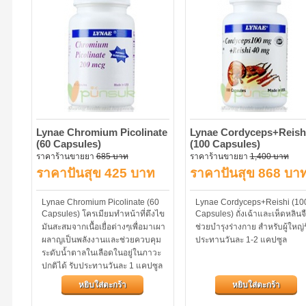
Lynae Chromium Picolinate
Lynae Cordyceps+Reish
(60 Capsules)
(100 Capsules)
ราคาร้านขายยา
685 บาท
ราคาร้านขายยา
1,400 บาท
ราคาปันสุข 425 บาท
ราคาปันสุข 868 บา
Lynae Chromium Picolinate (60
Lynae Cordyceps+Reishi (10
Capsules) โครเมียมทำหน้าที่ดึงไข
Capsules) ถั่งเฉ้าและเห็ดหลินจ
มันสะสมจากเนื้อเยื่อต่างๆเพื่อมาเผา
ช่วยบำรุงร่างกาย สำหรับผู้ใหญ่
ผลาญเป็นพลังงานและช่วยควบคุม
ประทานวันละ 1-2 แคปซูล
ระดับน้ำตาลในเลือดในอยู่ในภาวะ
ปกติได้ รับประทานวันละ 1 แคปซูล
หลังมื้ออาหาร
หยิบใส่ตะกร้า
หยิบใส่ตะกร้า