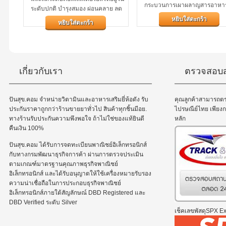
กระบวนการเผาผลาญสารอาหา
ระดับปกติ บำรุงสมอง ผ่อนคลาย ลด
ต่างๆ ทั้งคาร์โบไฮเดรต โปรตีน
เครียด นอนหลับสบาย ต่อต้านอนุมูล
หยิบใส่ตะกร้า
หยิบใส่ตะกร้า
ไขมันผลิตภายใต้มาตรฐาน Da
อิสระ ชะลอความเสื่อมของเซลล์
pharmaceutical...
ต่างๆ...
เกี่ยวกับเรา
ตรวจสอบส
ปันสุข.คอม จำหน่ายวิตามินและอาหารเสริมยี่ห้อดัง รับ
คุณลูกค้าสามารถต
ประกันราคาถูกกว่าร้านขายยาทั่วไป สินค้าทุกชิ้นมีอย.
ไปรษณีย์ไทย เพีย
ทางร้านรับประกันความพึงพอใจ ถ้าไม่ใช่ของแท้ยินดี
หลัก
คืนเงิน 100%
ปันสุข.คอม ได้รับการจดทะเบียนพาณิชย์อิเล็กทรอนิกส์
กับทางกรมพัฒนาธุรกิจการค้า ผ่านการตรวจประเมิน
ตามเกณฑ์มาตรฐานคุณภาพธุรกิจพาณิชย์
อิเล็กทรอนิกส์ และได้รับอนุญาตให้ใช้เครื่องหมายรับรอง
ความน่าเชื่อถือในการประกอบธุรกิจพาณิชย์
อิเล็กทรอนิกส์ภายใต้สัญลักษณ์ DBD Registered และ
DBD Verified ระดับ Silver
เช็คเลขพัสดุSPX Exp