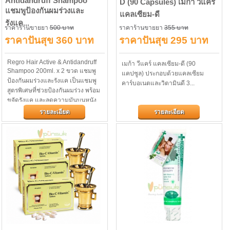
Antidandruff Shampoo
D (90 Capsules) เมก้า วีแคร์
แชมพูป้องกันผมร่วงและ
แคลเซียม-ดี
รังแค...
ราคาร้านขายยา
500 บาท
ราคาร้านขายยา
355 บาท
ราคาปันสุข 360 บาท
ราคาปันสุข 295 บาท
Regro Hair Active & Antidandruff
เมก้า วีแคร์ แคลเซียม-ดี (90
Shampoo 200ml. x 2 ขวด แชมพู
แคปซูล) ประกอบด้วยแคลเซียม
ป้องกันผมร่วงและรังแค เป็นแชมพู
คาร์บอเนตและวิตามินดี 3...
สูตรพิเศษที่ช่วยป้องกันผมร่วง พร้อม
ขจัดรังแค และลดความมันบนหนัง
ศรีษะ...
รายละเอียด
รายละเอียด