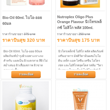
Nutroplex Oligo Plus
Bio-Oil 60ml. ไบโอ-ออย
Orange Flavour นิวโทรเพล็
60มล
กซ์ โอลิโก พลัส 100ml.
ราคาร้านขายยา
375 บาท
ราคาร้านขายยา
250 บาท
ราคาปันสุข 320 บาท
ราคาปันสุข 175 บาท
Bio-Oil 60ml. ไบโอ-ออย 60มล
นิวโทรเพล็กซ์ โอลิโก พลัส ผลิตภัณฑ์
ผลิตภัณฑ์บำรุงผิวเฉพาะเจาะจง
เสริมอาหาร มัลติวิตามินผสมไบโอ
สำหรับ แผลเป็น ผิวแตกลาย สีผิวไม่
ติน เหล็ก แอล-ไลซีน เคซีน ไฮโดร
สม่ำเสมอ ผิวเสื่อมสภาพ ผิวขาด
เซท และโอลิโกฟลุคโตส รสส้ม "วิตา
ความชุ่มชื้น
มินรวมนูโทรเพล็กซ์ โอลิโกพลัส" มี
รายละเอียด
รายละเอียด
ส่วนผสมของธาตุเหล็กสูง...