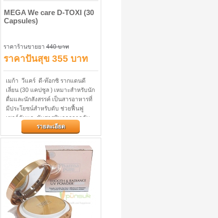
MEGA We care D-TOXI (30
Capsules)
ราคาร้านขายยา
440 บาท
ราคาปันสุข 355 บาท
เมก้า วีแคร์ ดี-ท๊อกซิ รากแดนดี
เลี่ยน (30 แคปซูล ) เหมาะสำหรับนัก
ดื่มและนักสังสรรค์ เป็นสารอาหารที่
มีประโยชน์สำหรับตับ ช่วยฟื้นฟู
เซลล์ตับและขับสารพิษออกจากตับ...
รายละเอียด