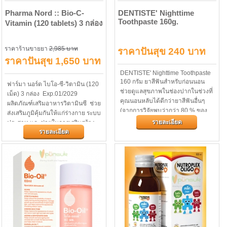
Pharma Nord :: Bio-C-
DENTISTE' Nighttime
Toothpaste 160g.
Vitamin (120 tablets) 3 กล่อง
ราคาร้านขายยา
2,985 บาท
ราคาปันสุข 240 บาท
ราคาปันสุข 1,650 บาท
DENTISTE' Nighttime Toothpaste
160 กรัม ยาสีฟันสำหรับก่อนนอน
ฟาร์มา นอร์ด ไบโอ-ซี-วิตามิน (120
ช่วยดูแลสุขภาพในช่องปากในช่วงที่
เม็ด) 3 กล่อง Exp.01/2029
คุณนอนหลับได้ดีกว่ายาสีฟันอื่นๆ
ผลิตภัณฑ์เสริมอาหารวิตามินซี ช่วย
(จากการวิจัยพบว่ากว่า 80 % ของ
ส่งเสริมภูมิคุ้มกันให้แก่ร่างกาย ระบบ
ปัญหาในช่องปาก เช่น ฟันผุ...
รายละเอียด
ประสาท และช่วยในการเสริมสร้าง
รายละเอียด
คอลลาเจน...