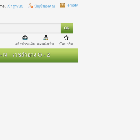
empty
me,
เข้าสู่ระบบ
บัญชีของคุณ
แจ้งชำระเงิน
แผนผังเว็บ
บุ๊คมาร์ค
- N
เวชสำอาง O - Z