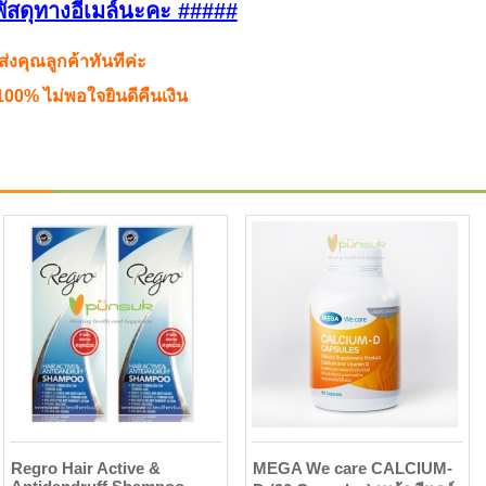
พัสดุทางอีเมล์นะคะ #####
ส่งคุณลูกค้าทันทีค่ะ
00% ไม่พอใจยินดีคืนเงิน
Regro Hair Active &
MEGA We care CALCIUM-