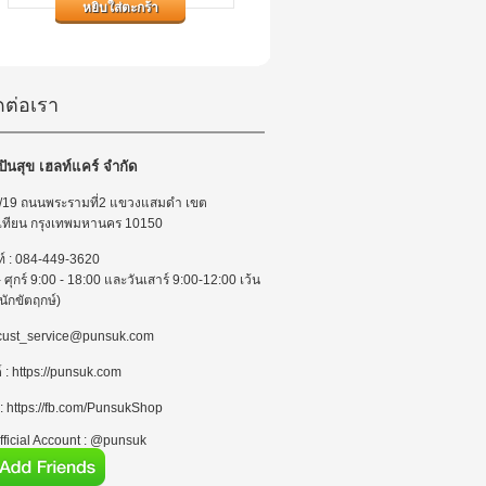
ความแม่นยำ 360 ° และไม่ต้องกังวล
หยิบใส่ตะกร้า
เรื่องการพันผ้าพันแขนที่ผิดวิธี ซึ่ง
อาจเป็นสาเหตุทำให้ค่าที่วัดคลาด
เคลื่อนได้ และด้วยเทคโนโลยี
IntelliWrap...
ดต่อเรา
 ปันสุข เฮลท์แคร์ จำกัด
 : 7/19 ถนนพระรามที่2 แขวงแสมดำ เขต
เทียน กรุงเทพมหานคร 10150
ท์ : 084-449-3620
 - ศุกร์ 9:00 - 18:00 และวันเสาร์ 9:00-12:00 เว้น
นักขัตฤกษ์)
 : cust_service@punsuk.com
์ : https://punsuk.com
 : https://fb.com/PunsukShop
ficial Account : @punsuk