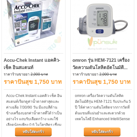
Accu-Chek Instant แอคคิว-
omron รุ่น HEM-7121 เครื่อง
เช็ค อินสแตนท์
วัดความดันโลหิตอัตโนมัติ...
ราคาร้านขายยา
2,000 บาท
ราคาร้านขายยา
2,000 บาท
ราคาปันสุข 1,750 บาท
ราคาปันสุข 1,750 บาท
Accu-Chek Instant แอคคิว-เช็ค อิน
omron เครื่องวัดความดันโลหิต
สแตนท์เรียกดูค่าน้ำตาลล่าสุดและ
อัตโนมัติรุ่น HEM-7121 รับประกัน 5
ค่าเฉลี่ย 7/30/90 วัน มีแถบสีด้าน
ปี ให้ค่าความดันโลหิตจากการวัดที่
ข้างเครื่องบอกค่าน้ำตาลที่ได้ว่าเป็น
ต้นแขนที่แม่นยำและสะดวกด้วย
อย่างไร แถบรับเลือดกว้าง และใช้
เทคโนโลยี Enhanced IntelliSense
เลือดน้อยเพียง 0.6 ไมโครลิตร เชื่อม
ต่อข้อมูลผ่านบลูทูธไปที่แอปพลิ
หยิบใส่ตะกร้า
หยิบใส่ตะกร้า
เคชั่น...