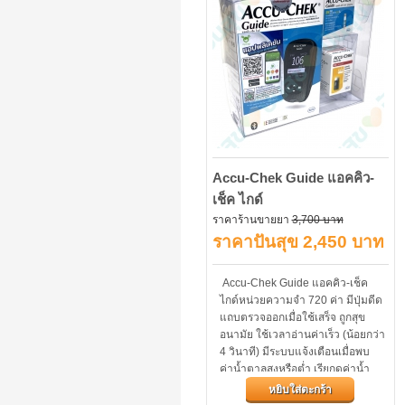
Accu-Chek Guide แอคคิว-
เช็ค ไกด์
ราคาร้านขายยา
3,700 บาท
ราคาปันสุข 2,450 บาท
Accu-Chek Guide แอคคิว-เช็ค
ไกด์หน่วยความจำ 720 ค่า มีปุ่มดีด
แถบตรวจออกเมื่อใช้เสร็จ ถูกสุข
อนามัย ใช้เวลาอ่านค่าเร็ว (น้อยกว่า
4 วินาที) มีระบบแจ้งเตือนเมื่อพบ
ค่าน้ำตาลสูงหรือต่ำ เรียกดูค่าน้ำ
ตาลเฉลี่ยได้ 7/14/30/90 วัน...
หยิบใส่ตะกร้า