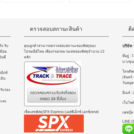
ตรวจสอบสถานะสินค้า
ติ
ัง รับ
คุณลูกค้าสามารถตรวจสอบสถานะของพัสดุของ
บริษัท
มีอย.
ไปรษณีย์ไทย เพียงกรอกหมายเลขของพัสดุจำนวน 13
ที่อยู่
ินดี
หลัก
บางขุน
โทรศัพ
นิกส์
(จันทร์
มิน
วันหยุด
ยรับรอง
อีเมล์
 และ
เว็บไซต
เช็คเลขพัสดุSPX Express (เอสพีเอ็กซ์ เอกซ์เพรส)
เฟสบุ๊ค
LINE Of