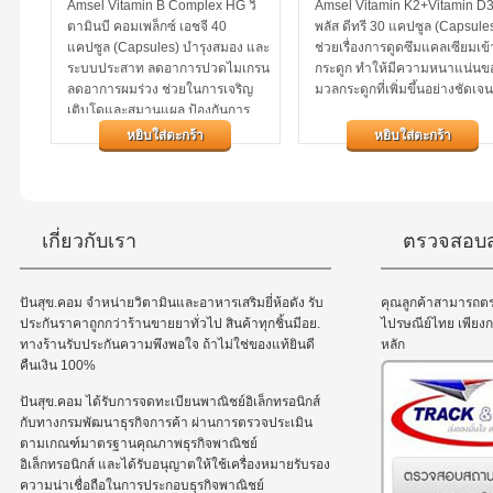
Amsel Vitamin B Complex HG วิ
Amsel Vitamin K2+Vitamin D3
ตามินบี คอมเพล็กซ์ เอชจี 40
พลัส ดีทรี 30 แคปซูล (Capsule
แคปซูล (Capsules) บำรุงสมอง และ
ช่วยเรื่องการดูดซึมแคลเซียมเข้
ระบบประสาท ลดอาการปวดไมเกรน
กระดูก ทำให้มีความหนาแน่นข
ลดอาการผมร่วง ช่วยในการเจริญ
มวลกระดูกที่เพิ่มขึ้นอย่างชัดเจน
เติบโดและสมานแผล ป้องกันการ
อ่อนเพลีย
หยิบใส่ตะกร้า
หยิบใส่ตะกร้า
เกี่ยวกับเรา
ตรวจสอบส
ปันสุข.คอม จำหน่ายวิตามินและอาหารเสริมยี่ห้อดัง รับ
คุณลูกค้าสามารถต
ประกันราคาถูกกว่าร้านขายยาทั่วไป สินค้าทุกชิ้นมีอย.
ไปรษณีย์ไทย เพีย
ทางร้านรับประกันความพึงพอใจ ถ้าไม่ใช่ของแท้ยินดี
หลัก
คืนเงิน 100%
ปันสุข.คอม ได้รับการจดทะเบียนพาณิชย์อิเล็กทรอนิกส์
กับทางกรมพัฒนาธุรกิจการค้า ผ่านการตรวจประเมิน
ตามเกณฑ์มาตรฐานคุณภาพธุรกิจพาณิชย์
อิเล็กทรอนิกส์ และได้รับอนุญาตให้ใช้เครื่องหมายรับรอง
ความน่าเชื่อถือในการประกอบธุรกิจพาณิชย์