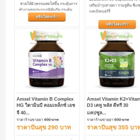
ช่วยให้ผิวพรรณสดใสขึ้น กระตุ้นการ
เสริมบำรุงสายตา รวมลูทีน ซีแ
ทำงานของระบบภูมิคุ้มกัน กระตุ้น
และบิลเบอร์รี่
การหลั่งของไนตริก อ๊อกไซด์ ช่วยให้
หยิบใส่ตะกร้า
หลอดเลือดขยายตัว (เกี่ยวข้องกับ
หยิบใส่ตะกร้า
สุขภาพทางเพศ)...
Amsel Vitamin B Complex
Amsel Vitamin K2+Vitam
HG วิตามินบี คอมเพล็กซ์ เอช
D3 เคทู พลัส ดีทรี 30
จี 40...
แคปซูล...
ราคาร้านขายยา
490 บาท
ราคาร้านขายยา
690 บาท
ราคาปันสุข 290 บาท
ราคาปันสุข 355 บา