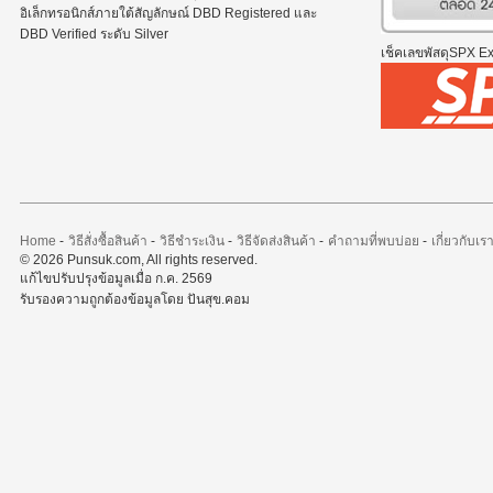
อิเล็กทรอนิกส์ภายใต้สัญลักษณ์ DBD Registered และ
DBD Verified ระดับ Silver
เช็คเลขพัสดุSPX Exp
Home
-
วิธีสั่งซื้อสินค้า
-
วิธีชำระเงิน
-
วิธีจัดส่งสินค้า
-
คำถามที่พบบ่อย
-
เกี่ยวกับเร
© 2026 Punsuk.com, All rights reserved.
แก้ไขปรับปรุงข้อมูลเมื่อ ก.ค. 2569
รับรองความถูกต้องข้อมูลโดย ปันสุข.คอม