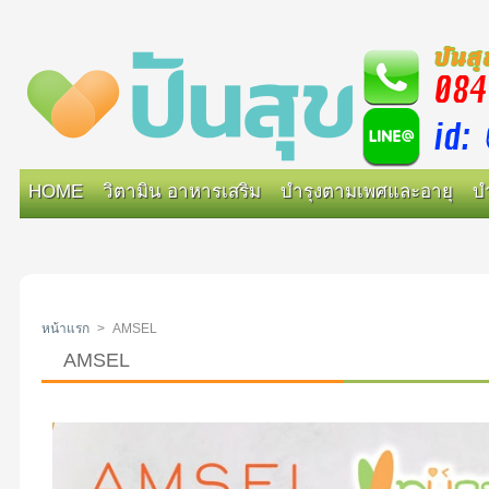
HOME
วิตามิน อาหารเสริม
บำรุงตามเพศและอายุ
บ
หน้าแรก
>
AMSEL
AMSEL