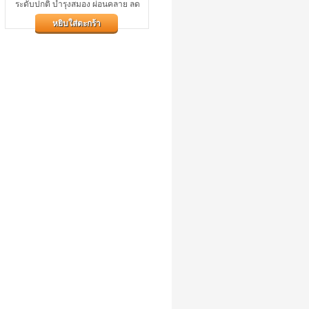
ระดับปกติ บำรุงสมอง ผ่อนคลาย ลด
เครียด นอนหลับสบาย ต่อต้านอนุมูล
หยิบใส่ตะกร้า
อิสระ ชะลอความเสื่อมของเซลล์
ต่างๆ...