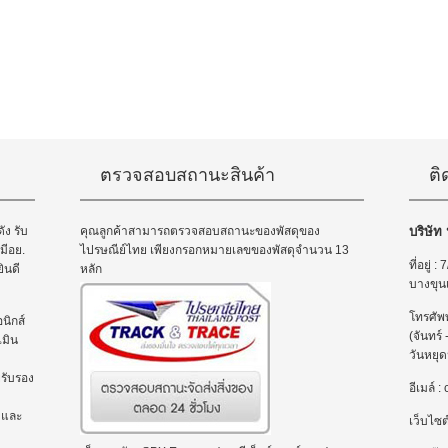
ตรวจสอบสถานะสินค้า
ติ
ัง รับ
คุณลูกค้าสามารถตรวจสอบสถานะของพัสดุของ
บริษัท
มีอย.
ไปรษณีย์ไทย เพียงกรอกหมายเลขของพัสดุจำนวน 13
ที่อยู่
ินดี
หลัก
บางขุน
โทรศัพ
นิกส์
(จันทร์
มิน
วันหยุด
ยรับรอง
อีเมล์
 และ
เว็บไซต