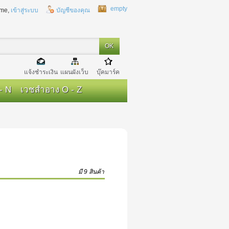
empty
me,
เข้าสู่ระบบ
บัญชีของคุณ
แจ้งชำระเงิน
แผนผังเว็บ
บุ๊คมาร์ค
- N
เวชสำอาง O - Z
มี 9 สินค้า