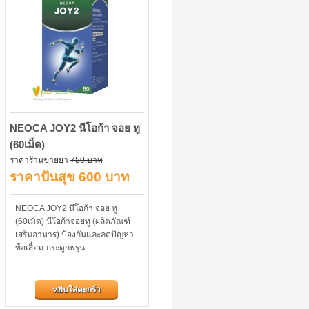
NEOCA JOY2 นีโอก้า จอย ทู
(60เม็ด)
ราคาร้านขายยา
750 บาท
ราคาปันสุข 600 บาท
NEOCA JOY2 นีโอก้า จอย ทู
(60เม็ด) นีโอก้าจอยทู (ผลิตภัณฑ์
เสริมอาหาร) ป้องกันและลดปัญหา
ข้อเสื่อม-กระดูกพรุน
หยิบใส่ตะกร้า