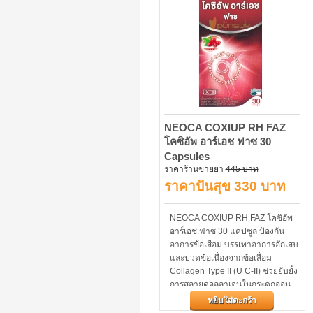
NEOCA COXIUP RH FAZ
โคซิอัพ อาร์เอช ฟาซ 30
Capsules
ราคาร้านขายยา
445 บาท
ราคาปันสุข 330 บาท
NEOCA COXIUP RH FAZ โคซิอัพ
อาร์เอช ฟาซ 30 แคปซูล ป้องกัน
อาการข้อเสื่อม บรรเทาอาการอักเสบ
และปวดข้อเนื่องจากข้อเสื่อม
Collagen Type II (U C-II) ช่วยยับยั้ง
การสลายคอลลาเจนในกระดูกอ่อน
บริเวณข้อซึ่งเป็นสาเหตุให้เกิดโรค
หยิบใส่ตะกร้า
ข้อเสื่อม และสารสกัดจาก โรสฮิป...