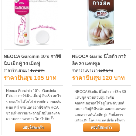
NEOCA Garcinin 10's การ์ซิ
NEOCA Garlic นีโอก้า การ์
นิน เม็ดฟู่ 10 เม็ดฟู่
ลิค 30 แคปซูล
ราคาร้านขายยา
150 บาท
ราคาร้านขายยา
150 บาท
ราคาปันสุข 105 บาท
ราคาปันสุข 120 บาท
Neoca Garcinia 10's : Garcinia
NEOCA Garlic นีโอก้า การ์ลิค 30
Extract การ์ซินิน เม็ดฟู่ อิ่มเร็ว ลดไว
แคปซูล ช่วยควบคุมระดับ
ปลอดภัย ไม่โยโย่ สารสกัดจากผลส้ม
คอเลสเตอรอลให้อยู่ในระดับปกติ
แขก ที่มี กรดไฮดรอกซีซิตริก HCA
เหมาะกับผู้ที่มีระดับคอเลสเตอรอล
ช่วยเพิ่มการเผาผลาญไขมันและลด
และความดันโลหิตสูง ยับยั้งการ
ความอยากอาหาร โดยไปยับยั้ง
เจริญเติบโตของแบคทีเรีย เชื้อรา
เอนไซม์บางชนิดที่ร่างกายนำมาใช้
และไวรัส เหมาะกับผู้ที่มีปัญหาเรื่อง
หยิบใส่ตะกร้า
หยิบใส่ตะกร้า
ในการสร้างไขมัน อีกทั้งยังทำให้รู้สึก
ตกขาวและเชื้อราในช่องคลอด เสริม