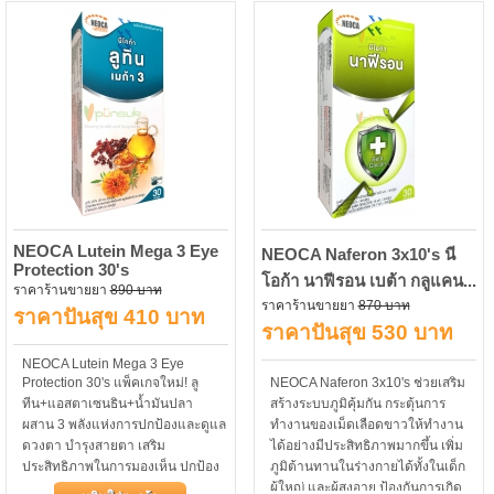
หิวน้อยลงอีกด้วย
สร้างระบบภูมิคุ้มกันในร่างกาย...
NEOCA Lutein Mega 3 Eye
NEOCA Naferon 3x10's นี
Protection 30's
โอก้า นาฟีรอน เบต้า กลูแคน...
ราคาร้านขายยา
890 บาท
ราคาร้านขายยา
870 บาท
ราคาปันสุข 410 บาท
ราคาปันสุข 530 บาท
NEOCA Lutein Mega 3 Eye
Protection 30's แพ็คเกจใหม่! ลู
NEOCA Naferon 3x10's ช่วยเสริม
ทีน+แอสตาเซนธิน+น้ำมันปลา
สร้างระบบภูมิคุ้มกัน กระตุ้นการ
ผสาน 3 พลังแห่งการปกป้องและดูแล
ทำงานของเม็ดเลือดขาวให้ทำงาน
ดวงตา บำรุงสายตา เสริม
ได้อย่างมีประสิทธิภาพมากขึ้น เพิ่ม
ประสิทธิภาพในการมองเห็น ปกป้อง
ภูมิต้านทานในร่างกายได้ทั้งในเด็ก
ดวงตาจากแสงสีฟ้า เช่น แสงจาก
ผู้ใหญ่ และผู้สูงอายุ ป้องกันการเกิด