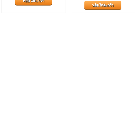
หยิบใส่ตะกร้า
ดวงอาทิตย์...
หวัด และบรรเทาการเกิดภูมิแพ้
หยิบใส่ตะกร้า
ต่างๆ...