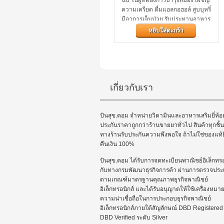
นบี ในผู้ที่ต้องการบำรุงสมอง เผชิญ
ความเครียด ดื่มแอลกอฮอล์ สูบบุหรี่
มีอาการเจ็บป่วย รับประทานอาหาร
เจ หรือมังสวิรัติ (ชื่อเดิม Neoca
หยิบใส่ตะกร้า
Smacap)
เกี่ยวกับเรา
ปันสุข.คอม จำหน่ายวิตามินและอาหารเสริมยี่ห้อด
ประกันราคาถูกกว่าร้านขายยาทั่วไป สินค้าทุกชิ้น
ทางร้านรับประกันความพึงพอใจ ถ้าไม่ใช่ของแท้ย
คืนเงิน 100%
ปันสุข.คอม ได้รับการจดทะเบียนพาณิชย์อิเล็กทรอ
กับทางกรมพัฒนาธุรกิจการค้า ผ่านการตรวจประเ
ตามเกณฑ์มาตรฐานคุณภาพธุรกิจพาณิชย์
อิเล็กทรอนิกส์ และได้รับอนุญาตให้ใช้เครื่องหมา
ความน่าเชื่อถือในการประกอบธุรกิจพาณิชย์
อิเล็กทรอนิกส์ภายใต้สัญลักษณ์ DBD Registered
DBD Verified ระดับ Silver