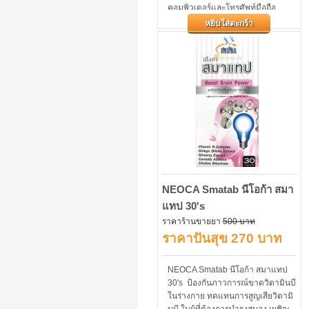
คอมพิวเตอร์และโทรศัพท์มือถือ
เป็นต้น สารสกัดจากบิลเบอร์รี่...
หยิบใส่ตะกร้า
NEOCA Smatab นีโอก้า สมา
แทป 30's
ราคาร้านขายยา
500 บาท
ราคาปันสุข 270 บาท
NEOCA Smatab นีโอก้า สมาแทป
30's ป้องกันภาวการณ์ขาดวิตามินบี
ในร่างกาย ทดแทนการสูญเสียวิตามิ