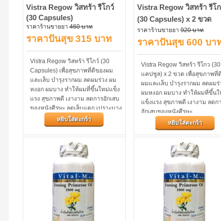
Vistra Regow วิสทร้า รีโกว์
Vistra Regow วิสทร้า รีโก
(30 Capsules)
(30 Capsules) x 2 ขวด
ราคาร้านขายยา
460 บาท
ราคาร้านขายยา
920 บาท
ราคาปันสุข 315 บาท
ราคาปันสุข 600 บา
Vistra Regow วิสทร้า รีโกว์ (30
Vistra Regow วิสทร้า รีโกว (30
Capsules) เพื่อสุขภาพที่ดีของผม
แคปซูล) x 2 ขวด เพื่อสุขภาพที่
และเล็บ บำรุงรากผม ลดผมร่วง ผม
ผมและเล็บ บำรุงรากผม ลดผมร่
หงอก ผมบาง ทำให้ผมที่ขึ้นใหม่แข็ง
ผมหงอก ผมบาง ทำให้ผมที่ขึ้นใ
แรง สุขภาพดี เงางาม ลดการอักเสบ
แข็งแรง สุขภาพดี เงางาม ลดก
ของหนังศีรษะ ลดเล็บแตก เปราะบาง
อักเสบของหนังศีรษะ...
หยิบใส่ตะกร้า
หยิบใส่ตะกร้า