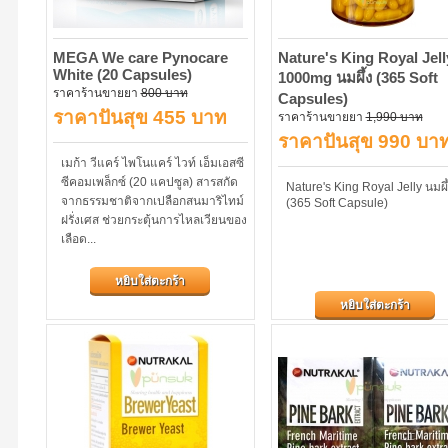
MEGA We care Pynocare
Nature's King Royal Jell
White (20 Capsules)
1000mg นมผึ้ง (365 Soft
ราคาร้านขายยา
800 บาท
Capsules)
ราคาปันสุข 455 บาท
ราคาร้านขายยา
1,990 บาท
ราคาปันสุข 990 บา
เมก้า วีแคร์ ไพโนแคร์ ไวท์ เอ็มเอสซี
ซีคอมเพล็กซ์ (20 แคปซูล) สารสกัด
Nature's King Royal Jelly นมผึ
จากธรรมชาติจากเปลือกสนมาริไทม์
(365 Soft Capsule)
ฝรั่งเศส ช่วยกระตุ้นการไหลเวียนของ
เลือด...
หยิบใส่ตะกร้า
หยิบใส่ตะกร้า