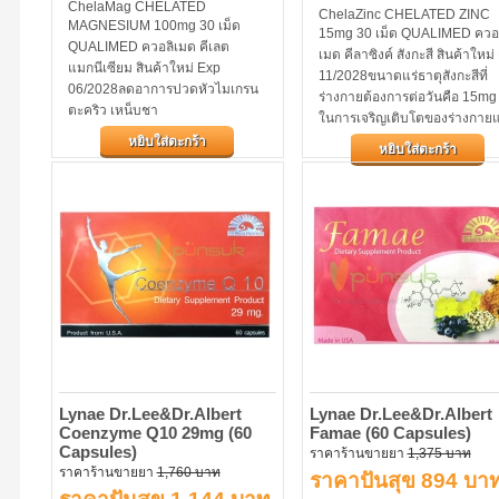
ChelaMag CHELATED
ChelaZinc CHELATED ZINC
MAGNESIUM 100mg 30 เม็ด
15mg 30 เม็ด QUALIMED ควอ
QUALIMED ควอลิเมด คีเลต
เมด คีลาซิงค์ สังกะสี สินค้าใหม่
แมกนีเซียม สินค้าใหม่ Exp
11/2028ขนาดแร่ธาตุสังกะสีที่
06/2028ลดอาการปวดหัวไมเกรน
ร่างกายต้องการต่อวันคือ 15mg
ตะคริว เหน็บชา
ในการเจริญเติบโตของร่างกาย
เสริมสร้างภูมิต้านทานให้กับ
หยิบใส่ตะกร้า
หยิบใส่ตะกร้า
ร่างกาย...
Lynae Dr.Lee&Dr.Albert
Lynae Dr.Lee&Dr.Albert
Coenzyme Q10 29mg (60
Famae (60 Capsules)
Capsules)
ราคาร้านขายยา
1,375 บาท
ราคาร้านขายยา
1,760 บาท
ราคาปันสุข 894 บา