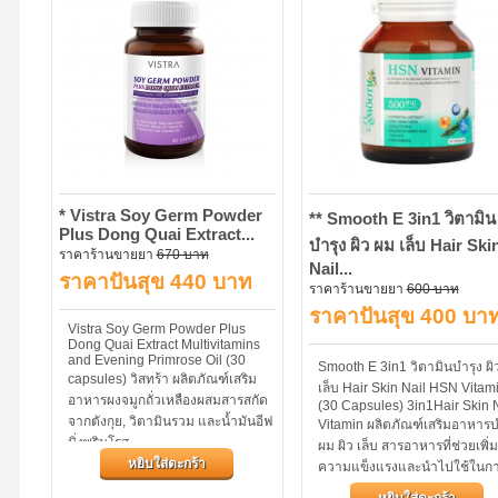
* Vistra Soy Germ Powder
** Smooth E 3in1 วิตามิน
Plus Dong Quai Extract...
บำรุง ผิว ผม เล็บ Hair Ski
ราคาร้านขายยา
670 บาท
Nail...
ราคาปันสุข 440 บาท
ราคาร้านขายยา
600 บาท
ราคาปันสุข 400 บา
Vistra Soy Germ Powder Plus
Dong Quai Extract Multivitamins
and Evening Primrose Oil (30
Smooth E 3in1 วิตามินบำรุง ผิ
capsules) วิสทร้า ผลิตภัณฑ์เสริม
เล็บ Hair Skin Nail HSN Vitam
อาหารผงจมูกถั่วเหลืองผสมสารสกัด
(30 Capsules) 3in1Hair Skin 
จากตังกุย, วิตามินรวม และน้ำมันอีฟ
Vitamin ผลิตภัณฑ์เสริมอาหารบ
นิ่งพริมโรส
ผม ผิว เล็บ สารอาหารที่ช่วยเพิ่ม
หยิบใส่ตะกร้า
ความแข็งแรงและนำไปใช้ในก
เจริญเติบโตของเส้นผม ผิว และเ