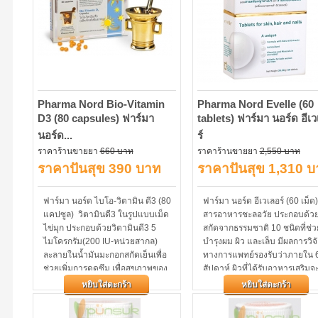
Pharma Nord Bio-Vitamin
Pharma Nord Evelle (60
D3 (80 capsules) ฟาร์มา
tablets) ฟาร์มา นอร์ด อีเ
นอร์ด...
ร์
ราคาร้านขายยา
660 บาท
ราคาร้านขายยา
2,550 บาท
ราคาปันสุข 390 บาท
ราคาปันสุข 1,310 
ฟาร์มา นอร์ด ไบโอ-วิตามิน ดี3 (80
ฟาร์มา นอร์ด อีเวเลอร์ (60 เม็ด
แคปซูล) วิตามินดี3 ในรูปแบบเม็ด
สารอาหารชะลอวัย ประกอบด้ว
ไข่มุก ประกอบด้วยวิตามินดี3 5
สกัดจากธรรมชาติ 10 ชนิดที่ช่ว
ไมโครกรัม(200 IU-หน่วยสากล)
บำรุงผม ผิว และเล็บ มีผลการวิจ
ละลายในน้ำมันมะกอกสกัดเย็นเพื่อ
ทางการแพทย์รองรับว่าภายใน 
ช่วยเพิ่มการดูดซึม เพื่อสุขภาพของ
สัปดาห์ ผิวที่ได้รับอาหารเสริมจะ
กระดูกและฟัน Supports teeth,
ความนุ่มนวลและยืดหยุ่นเพิ่มขึ้
หยิบใส่ตะกร้า
หยิบใส่ตะกร้า
bones, muscles and immune
และภายใน 12 สัปดาห์...
system วิตามินดี...