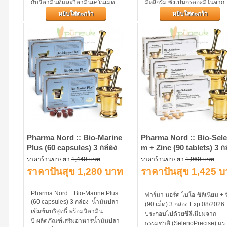
กับวิตามินดีและวิตามินเคในเม็ด
มิลลิกรัม ซึ่งเป็นกรดอะมิโนจาก
เดียวกันช่วยบำรุงกระดูกมีแคลเซี่ยม
ธรรมชาติ
หยิบใส่ตะกร้า
หยิบใส่ตะกร้า
ในรูปแบบที่ร่างกายดูดซึมได้ง่ายมี
วิตามินดี 3...
Pharma Nord :: Bio-Marine
Pharma Nord :: Bio-Sele
Plus (60 capsules) 3 กล่อง
m + Zinc (90 tablets) 3 ก
ราคาร้านขายยา
1,440 บาท
ราคาร้านขายยา
1,960 บาท
ราคาปันสุข 1,280 บาท
ราคาปันสุข 1,425 
Pharma Nord :: Bio-Marine Plus
ฟาร์มา นอร์ด ไบโอ-ซิลิเนียม + ซ
(60 capsules) 3 กล่อง น้ำมันปลา
(90 เม็ด) 3 กล่อง Exp.08/2026
เข้มข้นบริสุทธิ์ พร้อมวิตามิน
ประกอบไปด้วยซีลีเนียมจาก
บี ผลิตภัณฑ์เสริมอาหารน้ำมันปลา
ธรรมชาติ (SelenoPrecise) แร่