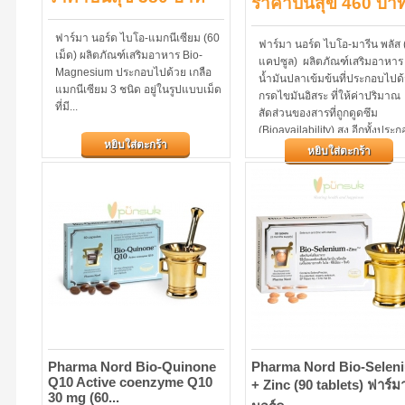
ราคาปันสุข 460 บา
ฟาร์มา นอร์ด ไบโอ-แมกนีเซียม (60
ฟาร์มา นอร์ด ไบโอ-มารีน พลัส 
เม็ด) ผลิตภัณฑ์เสริมอาหาร Bio-
แคปซูล) ผลิตภัณฑ์เสริมอาหาร
Magnesium ประกอบไปด้วย เกลือ
น้ำมันปลาเข้มข้นที่ประกอบไปด
แมกนีเซียม 3 ชนิด อยู่ในรูปแบบเม็ด
กรดไขมันอิสระ ที่ให้ค่าปริมาณ
ที่มี...
สัดส่วนของสารที่ถูกดูดซึม
(Bioavailability) สูง อีกทั้งประ
หยิบใส่ตะกร้า
ไปด้วย EPA และ DHA พร้อมด้ว
หยิบใส่ตะกร้า
กรดโฟลิก และ วิตามินบี12
Pharma Nord Bio-Quinone
Pharma Nord Bio-Selen
Q10 Active coenzyme Q10
+ Zinc (90 tablets) ฟาร์ม
30 mg (60...