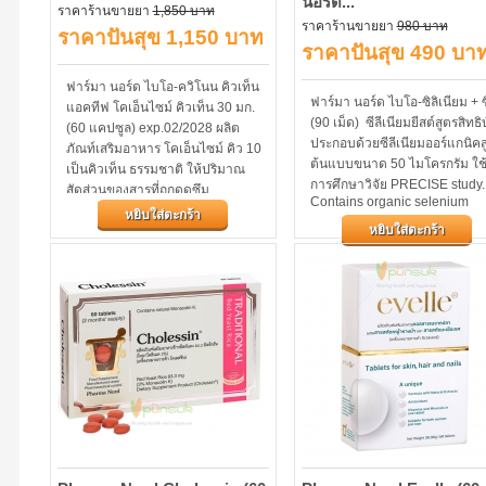
นอร์ด...
ราคาร้านขายยา
1,850 บาท
ราคาร้านขายยา
980 บาท
ราคาปันสุข 1,150 บาท
ราคาปันสุข 490 บา
ฟาร์มา นอร์ด ไบโอ-ควิโนน คิวเท็น
ฟาร์มา นอร์ด ไบโอ-ซิลิเนียม + ซ
แอคทีฟ โคเอ็นไซม์ คิวเท็น 30 มก.
(90 เม็ด) ซีลีเนียมยีสต์สูตรสิทธิ
(60 แคปซูล) exp.02/2028 ผลิต
ประกอบด้วยซีลีเนียมออร์แกนิคส
ภัณท์เสริมอาหาร โคเอ็นไซม์ คิว 10
ต้นแบบขนาด 50 ไมโครกรัม ใช
เป็นคิวเท็น ธรรมชาติ ให้ปริมาณ
การศึกษาวิจัย PRECISE study.
สัดส่วนของสารที่ถูกดูดซึม
Contains organic selenium
(Bioavailability) สูง...
หยิบใส่ตะกร้า
(SelenoPrecise), zinc and
หยิบใส่ตะกร้า
vitamins A, B6, C and E. Sele
and zinc...