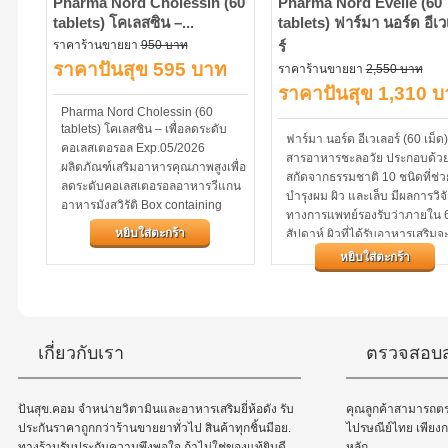
Pharma Nord Cholessin (60
Pharma Nord Evelle (60
tablets) โคเลสซิน –...
tablets) ฟาร์มา นอร์ด อีเ
ราคาร้านขายยา
950 บาท
ร์
ราคาปันสุข 595 บาท
ราคาร้านขายยา
2,550 บาท
ราคาปันสุข 1,310 
Pharma Nord Cholessin (60
tablets) โคเลสซิน – เพื่อลดระดับ
ฟาร์มา นอร์ด อีเวเลอร์ (60 เม็ด
คอเลสเตอรอล Exp.05/2026
สารอาหารชะลอวัย ประกอบด้ว
ผลิตภัณฑ์เสริมอาหารคุณภาพสูงเพื่อ
สกัดจากธรรมชาติ 10 ชนิดที่ช่ว
ลดระดับคอเลสเตอรอลอาหารวีแกน
บำรุงผม ผิว และเล็บ มีผลการวิจ
อาหารมังสวิรัติ Box containing
ทางการแพทย์รองรับว่าภายใน 
tablets with Red yeast rice powder
หยิบใส่ตะกร้า
สัปดาห์ ผิวที่ได้รับอาหารเสริมจะ
with 3% Monacolin K...
ความนุ่มนวลและยืดหยุ่นเพิ่มขึ้
หยิบใส่ตะกร้า
และภายใน 12 สัปดาห์...
เกี่ยวกับเรา
ตรวจสอบส
ปันสุข.คอม จำหน่ายวิตามินและอาหารเสริมยี่ห้อดัง รับ
คุณลูกค้าสามารถต
ประกันราคาถูกกว่าร้านขายยาทั่วไป สินค้าทุกชิ้นมีอย.
ไปรษณีย์ไทย เพีย
ทางร้านรับประกันความพึงพอใจ ถ้าไม่ใช่ของแท้ยินดี
หลัก