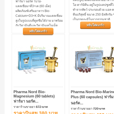
ฟาร์มา นอร์ด ไบโอ-
โอ-คาร์นิทีน อยู่ในรูปแคปซูลที่ไ
แคลเซียม+ดี3+เค (60 เม็ด)
ทำจากสัตว์ ประกอบด้วย แอล-คา
ผลิตภัณฑ์เสริมอาหาร Bio-
ทีนบริสุทธิ์ ขนาด 250 มิลลิกรัม ซ
Calcium+D3+K มีปริมาณแคลเซี่ยม
เป็นกรดอะมิโนจากธรรมชาติ
สูงในรูปแบบที่ดูดซึมได้ง่าย มาพร้อม
หยิบใส่ตะกร้า
กับวิตามินดีและวิตามินเคในเม็ด
เดียวกันช่วยบำรุงกระดูกมีแคลเซี่ยม
หยิบใส่ตะกร้า
ในรูปแบบที่ร่างกายดูดซึมได้ง่ายมี
วิตามินดี 3 และวิตามินเค 1...
Pharma Nord Bio-
Pharma Nord Bio-Marin
Magnesium (60 tablets)
Plus (60 capsules) ฟาร์ม
ฟาร์มา นอร์ด...
นอร์ด...
ราคาร้านขายยา
672 บาท
ราคาร้านขายยา
720 บาท
ราคาปันสุข 380 บาท