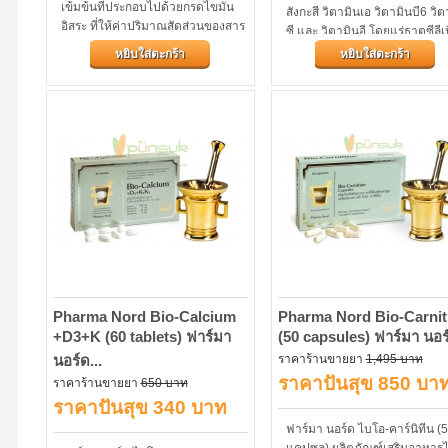
เข้มข้นที่ประกอบไปด้วยกรดไขมัน
สังกะสี วิตามินเอ วิตามินบี6 วิต
อิสระ ที่ให้ค่าปริมาณสัดส่วนของสาร
ซี และ วิตามินอี โดยแร่ธาตุซีลีเ
ที่ถูกดูดซึม...
และสังกะสีจะช่วยส่งเสริมภูมิคุ้ม
หยิบใส่ตะกร้า
หยิบใส่ตะกร้า
ในร่างกายให้เป็นปกติ
Pharma Nord Bio-Calcium​
Pharma Nord Bio-Carnit
+D3+K (60 tablets) ฟาร์มา
(50 capsules) ฟาร์มา นอร์
นอร์ด...
ราคาร้านขายยา
1,495 บาท
ราคาปันสุข 850 บา
ราคาร้านขายยา
650 บาท
ราคาปันสุข 340 บาท
ฟาร์มา นอร์ด ไบโอ-คาร์นิทีน (
แคปซูล) ผลิตภัณฑ์เสริมอาหาร