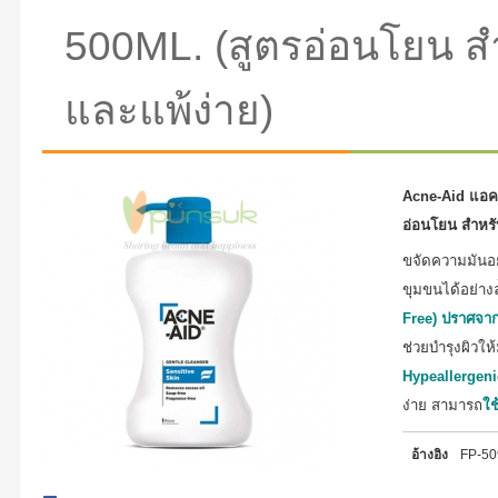
500ML. (สูตรอ่อนโยน สำ
และแพ้ง่าย)
Acne-Aid แอคเ
อ่อนโยน สำหรั
ขจัดความมันอ
ขุมขนได้อย่าง
Free) ปราศจากส
ช่วยบำรุงผิวให
Hypeallergeni
ง่าย สามารถ
ใช
อ้างอิง
FP-5