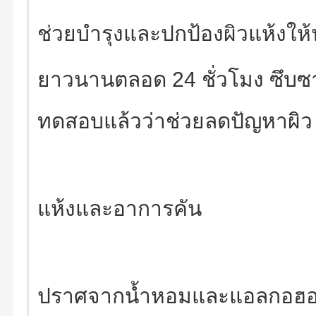
ช่วยบำรุงและปกป้องผิวแห้งให้นุ
ยาวนานตลอด 24 ชั่วโมง ซึบซา
ทดสอบแล้วว่าช่วยลดปัญหาผิว
แห้งและอาการคัน
ปราศจากน้ำหอมและแอลกอฮอ