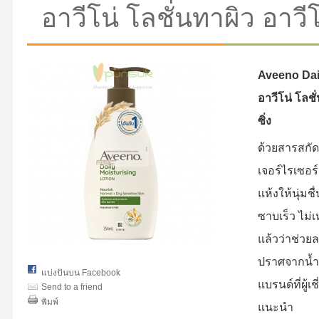
อาวีโน่ โลชั่นทาผิว อาวีโน
Aveeno Dail
อาวีโน่ โลชั่
ซิ่ง
ด้วยสารสกั
เจอร์ไรเซอร
แห้งให้นุ่มช
ซาบเร็ว ไม
แล้วว่าช่วย
ปราศจากน้
แบ่งปันบน Facebook
แบรนด์ที่ผู้
Send to a friend
พิมพ์
แนะนำ