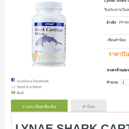
Lynae Shark C
รับประทานวันล
อ้างอิง
FP-8
เขียนคำนิยม
ราคาปั
ราคาร้านข
แบ่งปันบน Facebook
จำนวน:
Send to a friend
พิมพ์
รายละเอียดเพิ่มเติม
คำนิยม
LYNAE SHARK CART