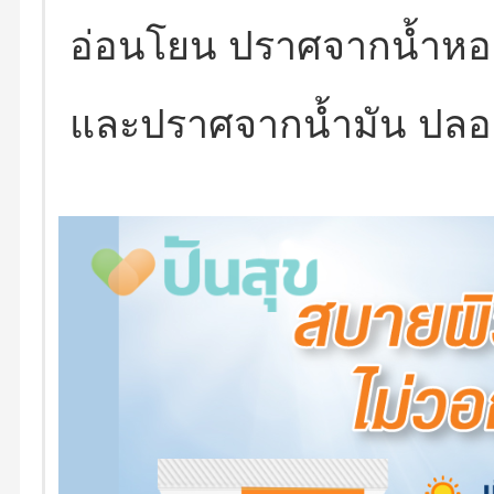
อ่อนโยน ปราศจากน้ำหอม
และปราศจากน้ำมัน ปลอด