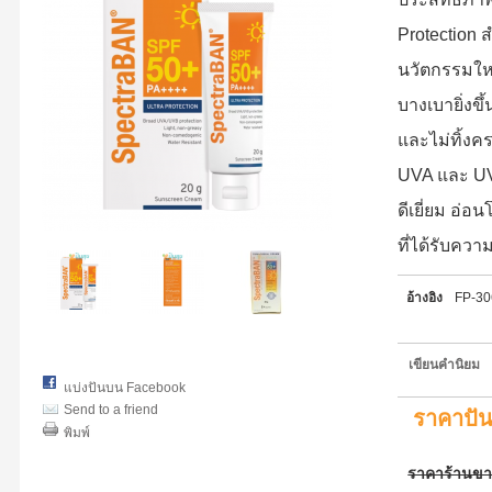
Protection 
นวัตกรรมใหม
บางเบายิ่งขึ
และไม่ทิ้งคร
UVA และ UVB
ดีเยี่ยม อ่อ
ที่ได้รับคว
อ้างอิง
FP-3
เขียนคำนิยม
แบ่งปันบน Facebook
Send to a friend
ราคาปั
พิมพ์
ราคาร้านข