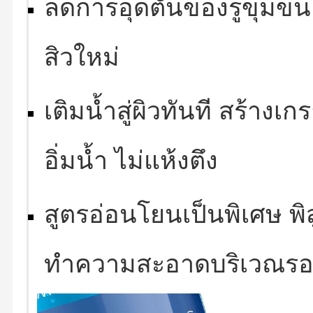
ลดการอุดตันของรูขุมข
สิวใหม่
เติมน้ำสู่ผิวทันที สร้างเก
อิ่มน้ำ ไม่แห้งตึง
สูตรอ่อนโยนเป็นพิเศษ พิ
ทำความสะอาดบริเวณร