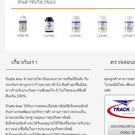
สินค้าที่เกี่ยวข้อง
Vital-M...
Lynae...
Lynae...
Lynae...
Lynae C
เกี่ยวกับเรา
ตรวจสอบส
ปันสุข.คอม จำหน่ายวิตามินและอาหารเสริมยี่ห้อดัง รับ
คุณลูกค้าสามารถต
ประกันราคาถูกกว่าร้านขายยาทั่วไป สินค้าทุกชิ้นมีอย.
ไปรษณีย์ไทย เพีย
ทางร้านรับประกันความพึงพอใจ ถ้าไม่ใช่ของแท้ยินดี
หลัก
คืนเงิน 100%
ปันสุข.คอม ได้รับการจดทะเบียนพาณิชย์อิเล็กทรอนิกส์
กับทางกรมพัฒนาธุรกิจการค้า ผ่านการตรวจประเมิน
ตามเกณฑ์มาตรฐานคุณภาพธุรกิจพาณิชย์
อิเล็กทรอนิกส์ และได้รับอนุญาตให้ใช้เครื่องหมายรับรอง
ความน่าเชื่อถือในการประกอบธุรกิจพาณิชย์
อิเล็กทรอนิกส์ภายใต้สัญลักษณ์ DBD Registered และ