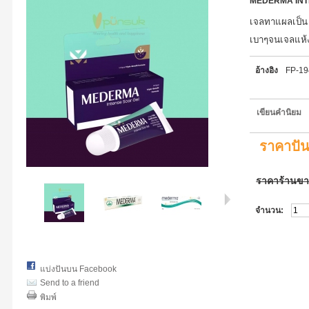
MEDERMA INT
เจลทาแผลเป็น
เบาๆจนเจลแห้ง 
อ้างอิง
FP-1
เขียนคำนิยม
ราคาปั
ราคาร้านข
จำนวน:
แบ่งปันบน Facebook
Send to a friend
พิมพ์