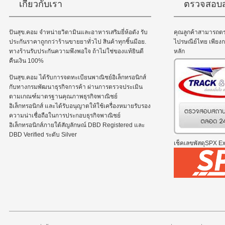
เกี่ยวกับเรา
ตรวจสอบส
ปันสุข.คอม จำหน่ายวิตามินและอาหารเสริมยี่ห้อดัง รับ
คุณลูกค้าสามารถต
ประกันราคาถูกกว่าร้านขายยาทั่วไป สินค้าทุกชิ้นมีอย.
ไปรษณีย์ไทย เพีย
ทางร้านรับประกันความพึงพอใจ ถ้าไม่ใช่ของแท้ยินดี
หลัก
คืนเงิน 100%
ปันสุข.คอม ได้รับการจดทะเบียนพาณิชย์อิเล็กทรอนิกส์
กับทางกรมพัฒนาธุรกิจการค้า ผ่านการตรวจประเมิน
ตามเกณฑ์มาตรฐานคุณภาพธุรกิจพาณิชย์
อิเล็กทรอนิกส์ และได้รับอนุญาตให้ใช้เครื่องหมายรับรอง
ความน่าเชื่อถือในการประกอบธุรกิจพาณิชย์
อิเล็กทรอนิกส์ภายใต้สัญลักษณ์ DBD Registered และ
DBD Verified ระดับ Silver
เช็คเลขพัสดุSPX Exp