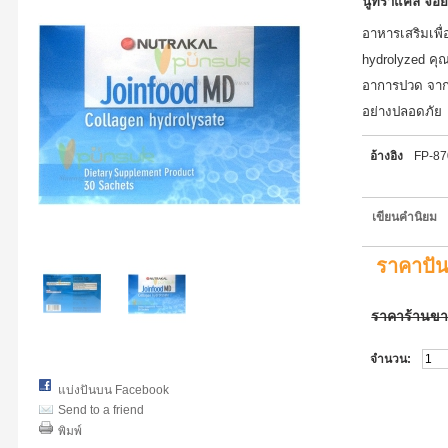
นูทราแคล จอยฟ
อาหารเสริมเพื่
hydrolyzed คุณ
อาการปวด จากข
อย่างปลอดภัย
อ้างอิง
FP-8
เขียนคำนิยม
ราคาปั
ราคาร้านข
จำนวน:
แบ่งปันบน Facebook
Send to a friend
พิมพ์