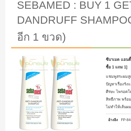
SEBAMED : BUY 1 GET
DANDRUFF SHAMPOO 20
อีก 1 ขวด)
ซีบาเมด แอนตี
ซื้อ 1 แถม 1]
แชมพูสระผมสูตร
ปัญหาเรื่องรัง
ศีรษะ ไพรอคโท
สิทธืภาพ พร้อม
ไม่ทำให้เส้นผ
อ้างอิง
FP-8