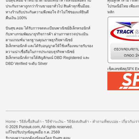
ปันสุข.คอม จำหน่ายวิตามินและอาหารเสริมยี่ห้อดัง รับ
คุณลูกค้าสามารถต
ประกันราคาถูกกว่าร้านขายยาทั่วไป สินค้าทุกชิ้นมีอย.
ไปรษณีย์ไทย เพีย
ทางร้านรับประกันความพึงพอใจ ถ้าไม่ใช่ของแท้ยินดี
หลัก
คืนเงิน 100%
ปันสุข.คอม ได้รับการจดทะเบียนพาณิชย์อิเล็กทรอนิกส์
กับทางกรมพัฒนาธุรกิจการค้า ผ่านการตรวจประเมิน
ตามเกณฑ์มาตรฐานคุณภาพธุรกิจพาณิชย์
อิเล็กทรอนิกส์ และได้รับอนุญาตให้ใช้เครื่องหมายรับรอง
ความน่าเชื่อถือในการประกอบธุรกิจพาณิชย์
อิเล็กทรอนิกส์ภายใต้สัญลักษณ์ DBD Registered และ
DBD Verified ระดับ Silver
เช็คเลขพัสดุSPX Exp
Home
-
วิธีสั่งซื้อสินค้า
-
วิธีชำระเงิน
-
วิธีจัดส่งสินค้า
-
คำถามที่พบบ่อย
-
เกี่ยวกับเร
© 2026 Punsuk.com, All rights reserved.
แก้ไขปรับปรุงข้อมูลเมื่อ ก.ค. 2569
รับรองความถูกต้องข้อมูลโดย ปันสุข.คอม