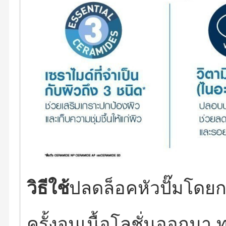
วิธีใช้
ปลดล็อคหัวปั๊มโด
ครั้งจนเนื้อโลชั่นออกมา