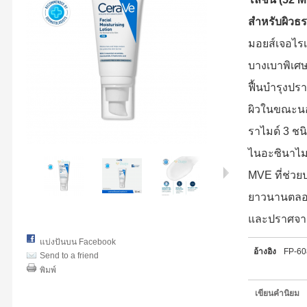
สำหรับผิวธ
มอยส์เจอไรเ
บางเบาพิเศษ
ฟื้นบำรุงป
ผิวในขณะนอ
ราไมด์ 3 ชน
ไนอะซินาไม
MVE ที่ช่วยป
ยาวนานตลอดค
และปราศจา
แบ่งปันบน Facebook
อ้างอิง
FP-6
Send to a friend
พิมพ์
เขียนคำนิยม