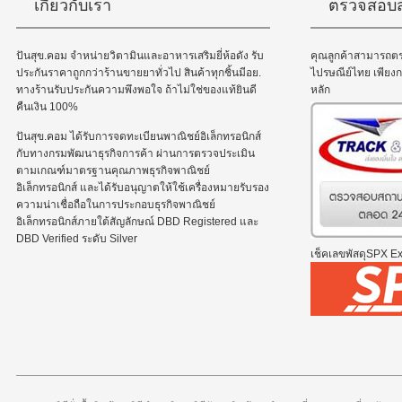
เกี่ยวกับเรา
ตรวจสอบส
ปันสุข.คอม จำหน่ายวิตามินและอาหารเสริมยี่ห้อดัง รับ
คุณลูกค้าสามารถต
ประกันราคาถูกกว่าร้านขายยาทั่วไป สินค้าทุกชิ้นมีอย.
ไปรษณีย์ไทย เพีย
ทางร้านรับประกันความพึงพอใจ ถ้าไม่ใช่ของแท้ยินดี
หลัก
คืนเงิน 100%
ปันสุข.คอม ได้รับการจดทะเบียนพาณิชย์อิเล็กทรอนิกส์
กับทางกรมพัฒนาธุรกิจการค้า ผ่านการตรวจประเมิน
ตามเกณฑ์มาตรฐานคุณภาพธุรกิจพาณิชย์
อิเล็กทรอนิกส์ และได้รับอนุญาตให้ใช้เครื่องหมายรับรอง
ความน่าเชื่อถือในการประกอบธุรกิจพาณิชย์
อิเล็กทรอนิกส์ภายใต้สัญลักษณ์ DBD Registered และ
DBD Verified ระดับ Silver
เช็คเลขพัสดุSPX Exp