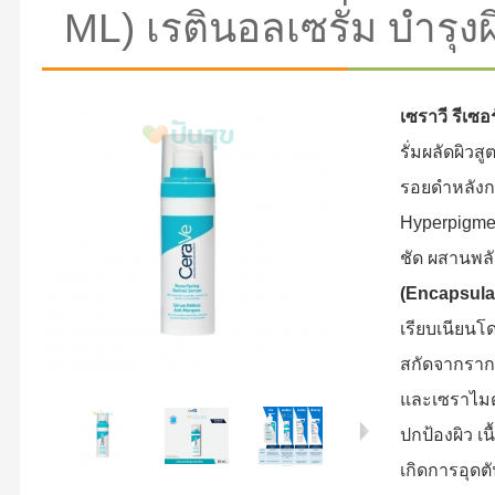
ML) เรตินอลเซรั่ม บำรุ
เซราวี รีเซอ
รั่มผลัดผิวส
รอยดำหลังกา
Hyperpigmen
ชัด ผสานพล
(Encapsulat
เรียบเนียนโ
สกัดจากราก
และเซราไมด์ 
ปกป้องผิว เน
เกิดการอุดต