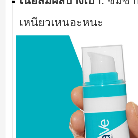
เนื้อสัมผัสบางเบา:
ซึมซาบเ
เหนียวเหนอะหนะ