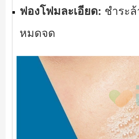
ฟองโฟมละเอียด:
ชำระล้
หมดจด