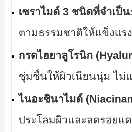
เซราไมด์ 3 ชนิดที่จำเป็น
ตามธรรมชาติให้แข็งแร
กรดไฮยาลูโรนิก (Hyalur
ชุ่มชื้นให้ผิวเนียนนุ่ม ไม่
ไนอะซินาไมด์ (Niacina
ประโลมผิวและลดรอยแด