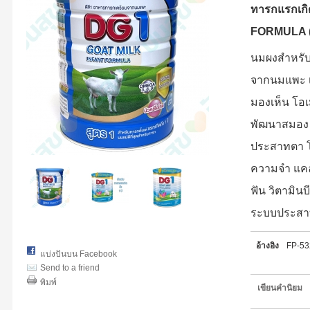
ทารกแรกเกิ
FORMULA (
นมผงสำหรับท
จากนมแพะ เ
มองเห็น โอเ
พัฒนาสมอง 
ประสาทตา โ
ความจำ แคล
ฟัน วิตามิน
ระบบประสา
อ้างอิง
FP-5
แบ่งปันบน Facebook
Send to a friend
พิมพ์
เขียนคำนิยม