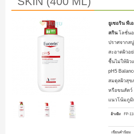
SKIN (400 ML)
ยูเซอริน พีเ
สกิน
โลชั่น
ปราศจากสบู่
สะอาดผิวอย
ชื้นไม่ให้ผิ
pH5 Balanc
สมดุลผิวสุขภ
หรือขนสัตว์ 
แนวโน้มภูมิ
อ้างอิง
FP-1
เขียนคำนิยม