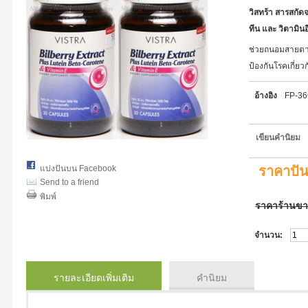
วิสทร้า สารสกัดจ
ทีน และ วิตามิน
ช่วยถนอมสายตา
ป้องกันโรคเกี่ย
อ้างอิง
FP-3
เขียนคำนิยม
แบ่งปันบน Facebook
ราคาปั
Send to a friend
พิมพ์
ราคาร้านข
จำนวน:
รายละเอียดเพิ่มเติม
คำนิยม