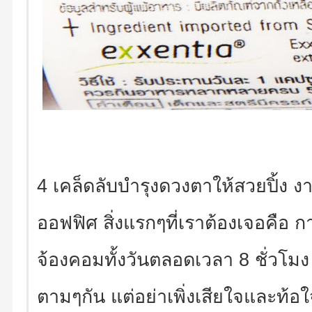
4 เคล็ดลับบำรุงดวงตาให้สวยปิ้ง ง
ออฟฟิศ สิ่งแรกๆที่เราต้องเจอคือ ก
จ้องคอมทั้งวันตลอดเวลา 8 ชั่วโมง 
ตามๆกัน แต่อย่าเพิ่งเสียใจและท้อใ