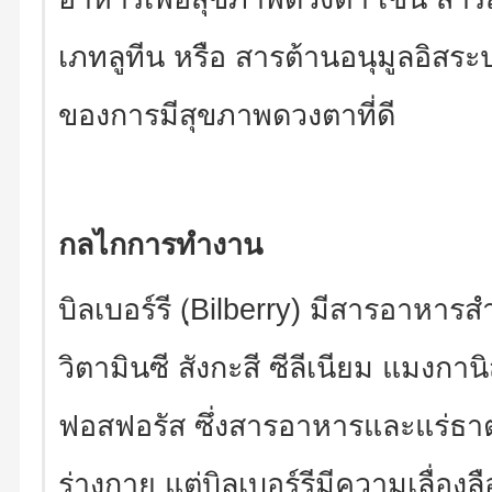
เภทลูทีน หรือ สารต้านอนุมูลอิสระป
ของการมีสุขภาพดวงตาที่ดี
กลไกการทำงาน
บิลเบอร์รี (ฺBilberry) มีสารอาหา
วิตามินซี สังกะสี ซีลีเนียม แมงกา
ฟอสฟอรัส ซึ่งสารอาหารและแร่ธาตุ
ร่างกาย แต่บิลเบอร์รีมีความเลื่อง