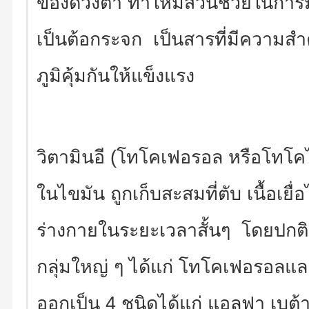
ของดวงตา ทำให้มีส่วนช่วยในการม
เป็นต้อกระจก เป็นสารที่มีความส
ภูมิคุ้มกันให้แข็งแรง
วิตามินอี (โทโคเฟอรอล หรือโทโคไต
ในไขมัน ถูกเก็บสะสมที่ตับ เนื้อเยื
ร่างกายในระยะเวลาสั้นๆ โดยปกติแ
กลุ่มใหญ่ ๆ ได้แก่ โทโคเฟอรอลแ
ออกเป็น 4 ชนิดได้แก่ แอลฟา เบต้า