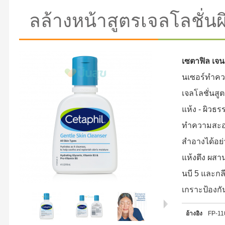
ลล้างหน้าสูตรเจลโลชั่นผ
เซตาฟิล เจน
นเซอร์ทำคว
เจลโลชั่นสู
แห้ง - ผิวธ
ทำความสะอา
สำอางได้อย่
แห้งตึง ผสา
นบี 5 และกลี
เกราะป้องกั
อ้างอิง
FP-1