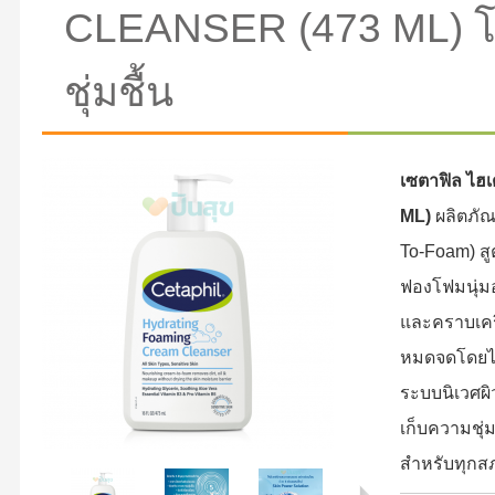
CLEANSER (473 ML) โฟม
ชุ่มชื้น
เซตาฟิล ไฮเด
ML)
ผลิตภัณ
To-Foam) สูต
ฟองโฟมนุ่ม
และคราบเครื
หมดจดโดยไม
ระบบนิเวศผิ
เก็บความชุ่
สำหรับทุกส