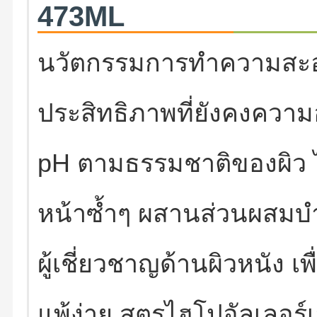
473ML
นวัตกรรมการทำความสะอ
ประสิทธิภาพที่ยังคงความอ
pH ตามธรรมชาติของผิว ไ
หน้าซ้ำๆ ผสานส่วนผสมบำร
ผู้เชี่ยวชาญด้านผิวหนัง 
แพ้ง่าย สูตรไฮโปอัลเลอ