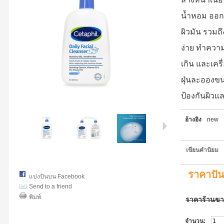
น้ำหอม ออกแ
ผิวมัน รวมถึ
ง่าย ทำควา
เกิน และเครื
ฝุ่นละอองข
ป้องกันผิวแล
อ้างอิง
new
เขียนคำนิยม
ราคาปั
แบ่งปันบน Facebook
Send to a friend
พิมพ์
ราคาร้านข
จำนวน: