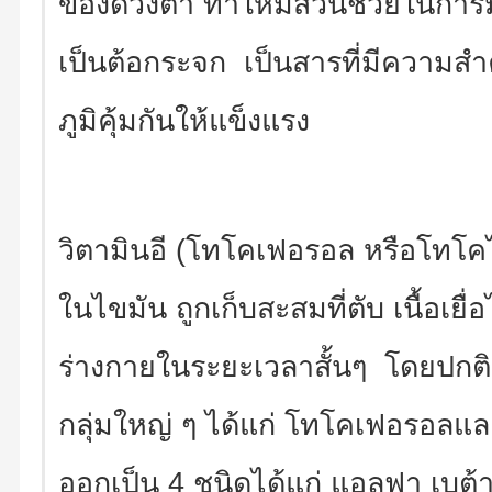
ของดวงตา ทำให้มีส่วนช่วยในการม
เป็นต้อกระจก เป็นสารที่มีความส
ภูมิคุ้มกันให้แข็งแรง
วิตามินอี (โทโคเฟอรอล หรือโทโคไต
ในไขมัน ถูกเก็บสะสมที่ตับ เนื้อเยื
ร่างกายในระยะเวลาสั้นๆ โดยปกติแ
กลุ่มใหญ่ ๆ ได้แก่ โทโคเฟอรอลแ
ออกเป็น 4 ชนิดได้แก่ แอลฟา เบต้า