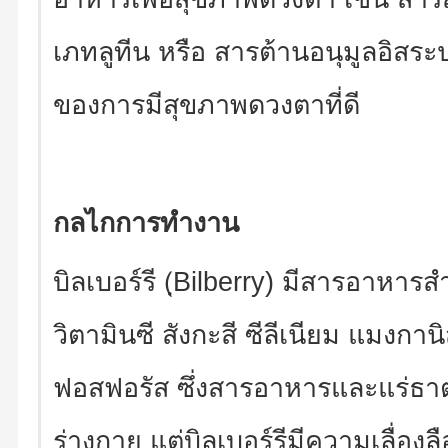
เภทลูทีน หรือ สารต้านอนุมูลอิสระป
ของการมีสุขภาพดวงตาที่ดี
กลไกการทำงาน
บิลเบอร์รี (ฺBilberry) มีสารอาหา
วิตามินซี สังกะสี ซีลีเนียม แมงกา
ฟอสฟอรัส ซึ่งสารอาหารและแร่ธาตุ
ร่างกาย แต่บิลเบอร์รีมีความเลื่อง