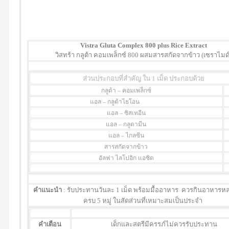
Vistra Gluta Complex 800 plus Rice Extract
วิสทร้า กลูต้า คอมเพล็กซ์ 800 ผสมสารสกัดจากข้าว (เซราไมด์
ส่วนประกอบที่สำคัญ ใน 1 เม็ด ประกอบด้วย
กลูต้า – คอมเพล็กซ์
แอล – กลูต้าไธโอน
แอล – ซิสเทอีน
แอล – กลูตามีน
แอล – ไกลซีน
สารสกัดจากข้าว
อัลฟา ไลโปอิก แอซิด
คำแนะนำ
: รับประทานวันละ 1 เม็ด พร้อมมื้ออาหาร ควรกินอาหาร
ครบ 5 หมู่ ในสัดส่วนที่เหมาะสมเป็นประจำ
คำเตือน
เด็กและสตรีมีครรภ์ไม่ควรรับประทาน