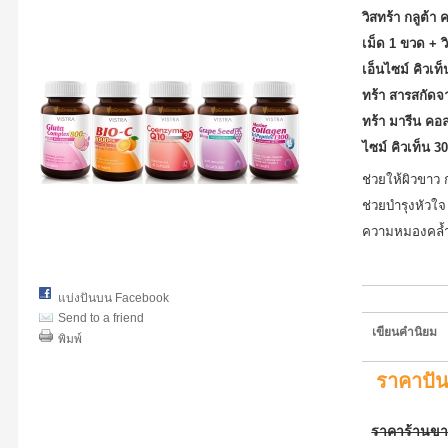
วิสทร้า กลูต้า
เม็ด 1 ขวด + ว
เอ็นไซม์ คิวเท
ทร้า สารสกัดจา
ทร้า มารีน คอ
ไซม์ คิวเท็น 3
ช่วยให้ผิวขาว 
ช่วยบำรุงหัวใ
ความหมองคล้ำ
แบ่งปันบน Facebook
Send to a friend
เขียนคำนิยม
พิมพ์
ราคาปั
ราคาร้านข