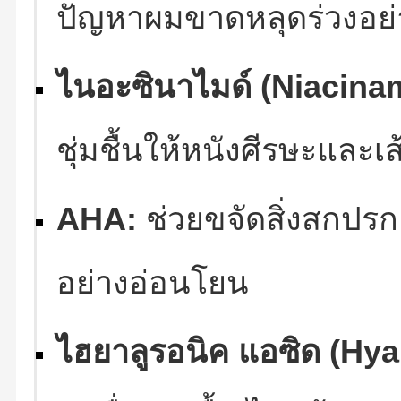
ปัญหาผมขาดหลุดร่วงอย่
ไนอะซินาไมด์ (Niacina
ชุ่มชื้นให้หนังศีรษะและเ
AHA:
ช่วยขจัดสิ่งสกปรก
อย่างอ่อนโยน
ไฮยาลูรอนิค แอซิด (Hya