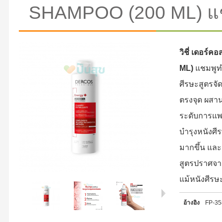
SHAMPOO (200 ML) แช
วิชี่ เดอร์ค
ML)
แชมพูท
ศีรษะสูตรจ
ตรงจุด ผสาน
ระดับการแพท
บำรุงหนังศีร
มากขึ้น และ
สูตรปราศจา
แม้หนังศีรษ
อ้างอิง
FP-3