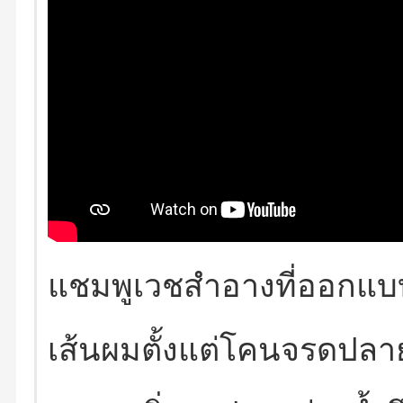
แชมพูเวชสำอางที่ออกแบบม
เส้นผมตั้งแต่โคนจรดปลา