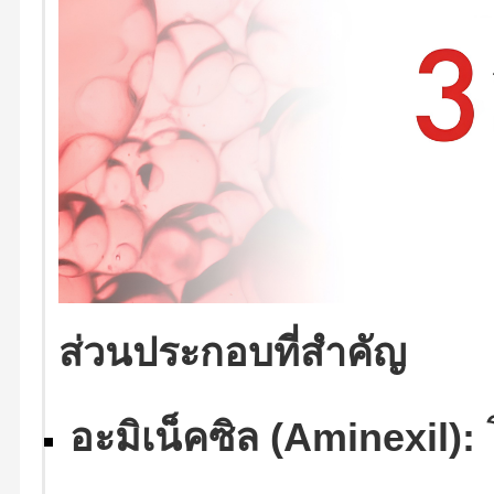
ส่วนประกอบที่สำคัญ
อะมิเน็คซิล (Aminexil):
โ