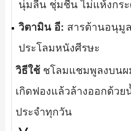
นุ่มลื่น ชุ่มชื้น ไม่แห้งกร
วิตามิน อี:
สารต้านอนุมู
ประโลมหนังศีรษะ
วิธีใช้
ชโลมแชมพูลงบนผมที
เกิดฟองแล้วล้างออกด้วยน
ประจำทุกวัน