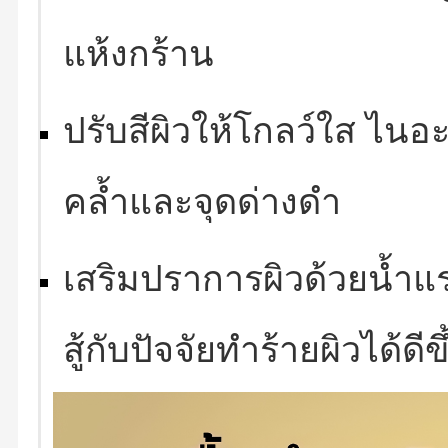
แห้งกร้าน
ปรับสีผิวให้โกลว์ใส ไ
คล้ำและจุดด่างดำ
เสริมปราการผิวด้วยน้ำแร่
สู้กับปัจจัยทำร้ายผิวได้ดีขึ