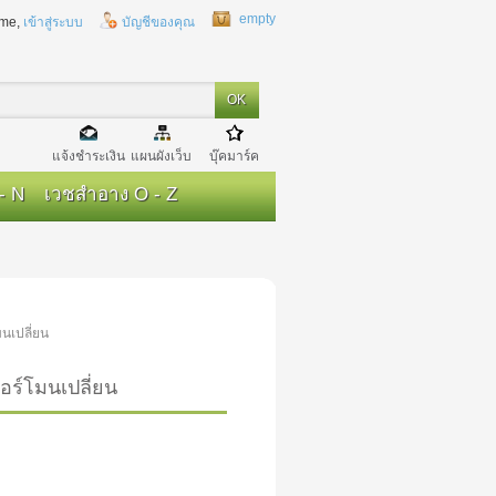
empty
me,
เข้าสู่ระบบ
บัญชีของคุณ
แจ้งชำระเงิน
แผนผังเว็บ
บุ๊คมาร์ค
- N
เวชสำอาง O - Z
นเปลี่ยน
อร์โมนเปลี่ยน