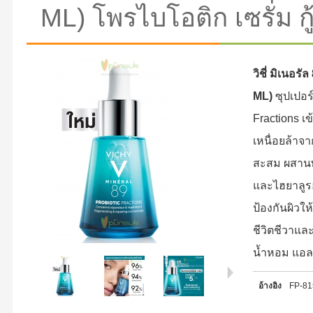
ML) โพรไบโอติก เซรั่ม ก
วิชี่ มิเนอร
ML)
ซุปเปอร์
Fractions เข้
เหนื่อยล้า
สะสม ผสานพ
และไฮยาลูร
ป้องกันผิวให
ชีวิตชีวาแล
น้ำหอม แอล
อ้างอิง
FP-8