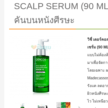
SCALP SERUM (90 ML) 
คันบนหนังศีรษะ
วิชี่ เดอร์ค
เซรั่ม (90 M
แบบไม่ต้องล
มาเพื่อจัดก
โดยเฉพาะ ผ
Madecassos
รังแค ลดอา
ผิวหนังศีรษะ
ไว ไม่เหนีย