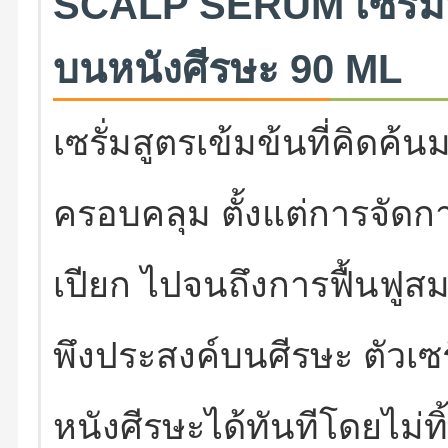
SCALP SERUM เซรั่ม
บนหนังศีรษะ 90 ML
เซรั่มสูตรเข้มข้นที่คิดค้
ครอบคลุม ตั้งแต่การจัด
เปียก ไปจนถึงการฟื้นฟูสม
พึงประสงค์บนศีรษะ ตัวเซร
หนังศีรษะได้ทันทีโดยไม่