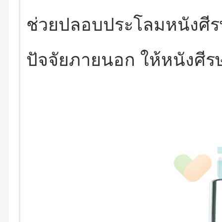
ช่วยปลอบประโลมหนังศีร
ปัจจัยภายนอก ให้หนังศีรษ