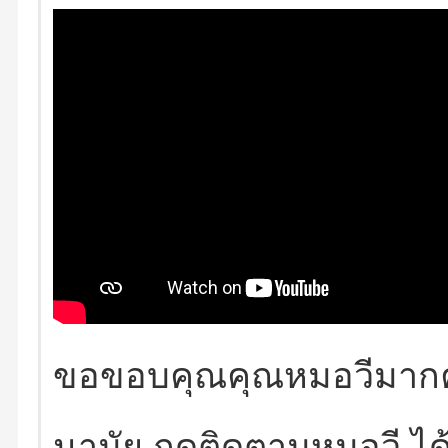
ขอขอบคุณคุณหมอวีมากค
นามัย
กดติดตามหมอวี ได้ที่