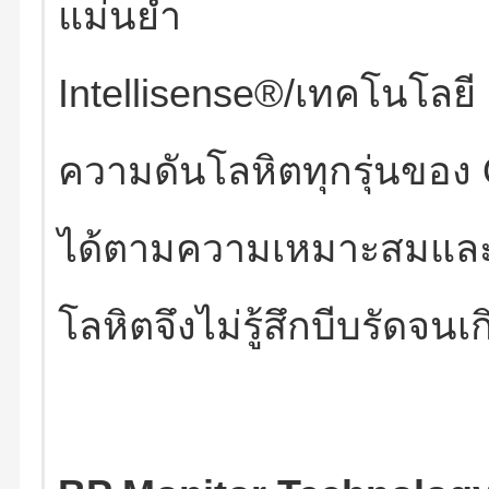
แม่นยำ
Intellisense®/เทคโนโลยี I
ความดันโลหิตทุกรุ่นขอ
ได้ตามความเหมาะสมแล
โลหิตจึงไม่รู้สึกบีบรัดจน